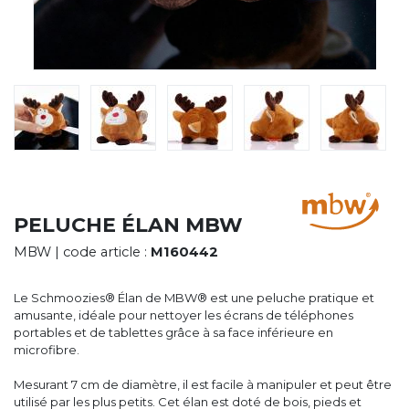
CYBERNECARD
LA SOCIÉTÉ
SERVICES
ROADSHOWS, FORUM DES EXPERTS
CATALOGUES & TARIFS
MARQUES & CERTIFICATS
TECHNIQUES MARQUAGE
BLOG
CONTACT
PELUCHE ÉLAN MBW
MBW
| code article :
M160442
Le Schmoozies® Élan de MBW® est une peluche pratique et
amusante, idéale pour nettoyer les écrans de téléphones
portables et de tablettes grâce à sa face inférieure en
microfibre.
Mesurant 7 cm de diamètre, il est facile à manipuler et peut être
utilisé par les plus petits. Cet élan est doté de bois, pieds et