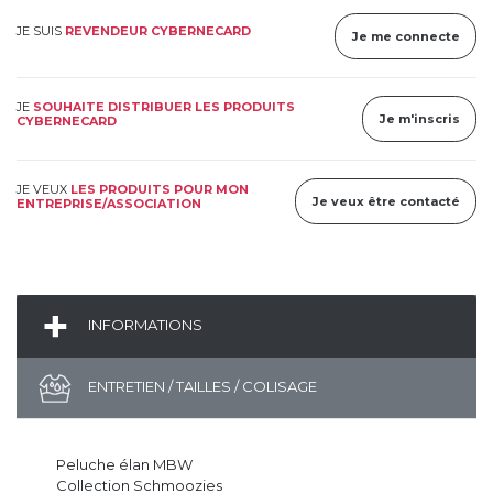
JE SUIS
REVENDEUR CYBERNECARD
Je me connecte
JE
SOUHAITE DISTRIBUER LES PRODUITS
Je m'inscris
CYBERNECARD
JE VEUX
LES PRODUITS POUR MON
Je veux être contacté
ENTREPRISE/ASSOCIATION
INFORMATIONS
ENTRETIEN / TAILLES / COLISAGE
Peluche élan MBW
Collection Schmoozies