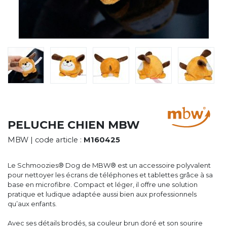
CYBERNECARD
LA SOCIÉTÉ
SERVICES
ROADSHOWS, FORUM DES EXPERTS
CATALOGUES & TARIFS
MARQUES & CERTIFICATS
TECHNIQUES MARQUAGE
BLOG
CONTACT
PELUCHE CHIEN MBW
MBW
| code article :
M160425
Le Schmoozies® Dog de MBW® est un accessoire polyvalent
pour nettoyer les écrans de téléphones et tablettes grâce à sa
base en microfibre. Compact et léger, il offre une solution
pratique et ludique adaptée aussi bien aux professionnels
qu’aux enfants.
Avec ses détails brodés, sa couleur brun doré et son sourire