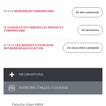
JE SUIS
REVENDEUR CYBERNECARD
Je me connecte
JE
SOUHAITE DISTRIBUER LES PRODUITS
Je m'inscris
CYBERNECARD
JE VEUX
LES PRODUITS POUR MON
Je veux être contacté
ENTREPRISE/ASSOCIATION
INFORMATIONS
ENTRETIEN / TAILLES / COLISAGE
Peluche chien MBW