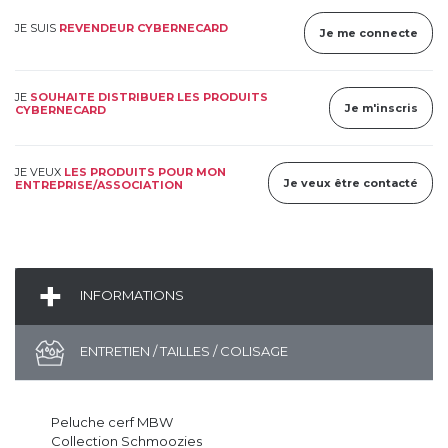
JE SUIS
REVENDEUR CYBERNECARD
Je me connecte
JE
SOUHAITE DISTRIBUER LES PRODUITS
Je m'inscris
CYBERNECARD
JE VEUX
LES PRODUITS POUR MON
Je veux être contacté
ENTREPRISE/ASSOCIATION
INFORMATIONS
ENTRETIEN / TAILLES / COLISAGE
Peluche cerf MBW
Collection Schmoozies