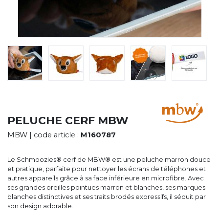
CYBERNECARD
LA SOCIÉTÉ
SERVICES
ROADSHOWS, FORUM DES EXPERTS
CATALOGUES & TARIFS
MARQUES & CERTIFICATS
TECHNIQUES MARQUAGE
BLOG
CONTACT
PELUCHE CERF MBW
MBW
| code article :
M160787
Le Schmoozies® cerf de MBW® est une peluche marron douce
et pratique, parfaite pour nettoyer les écrans de téléphones et
autres appareils grâce à sa face inférieure en microfibre. Avec
ses grandes oreilles pointues marron et blanches, ses marques
blanches distinctives et ses traits brodés expressifs, il séduit par
son design adorable.