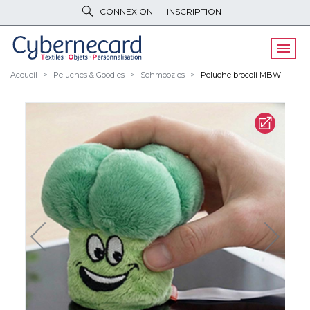
CONNEXION
INSCRIPTION
VÊTEMENTS
DE TRAVAIL
VÊTEMENTS
D'IMAGE
Accueil
Peluches & Goodies
Schmoozies
Peluche brocoli MBW
PARAPLUIES
& BAGAGERIE
OBJETS
& HIGH-TECH
PELUCHES
& GOODIES
LINGE DE
MAISON
NOUVEAUTÉS
ÉCO
RESPONSABLE
PROMOS