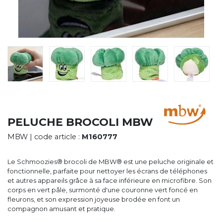
CYBERNECARD
LA SOCIÉTÉ
SERVICES
ROADSHOWS, FORUM DES EXPERTS
CATALOGUES & TARIFS
MARQUES & CERTIFICATS
TECHNIQUES MARQUAGE
BLOG
CONTACT
PELUCHE BROCOLI MBW
MBW
| code article :
M160777
Le Schmoozies® brocoli de MBW® est une peluche originale et
fonctionnelle, parfaite pour nettoyer les écrans de téléphones
et autres appareils grâce à sa face inférieure en microfibre. Son
corps en vert pâle, surmonté d'une couronne vert foncé en
fleurons, et son expression joyeuse brodée en font un
compagnon amusant et pratique.