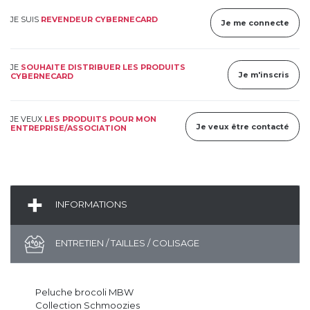
JE SUIS
REVENDEUR CYBERNECARD
Je me connecte
JE
SOUHAITE DISTRIBUER LES PRODUITS
Je m'inscris
CYBERNECARD
JE VEUX
LES PRODUITS POUR MON
Je veux être contacté
ENTREPRISE/ASSOCIATION
INFORMATIONS
ENTRETIEN / TAILLES / COLISAGE
Peluche brocoli MBW
Collection Schmoozies