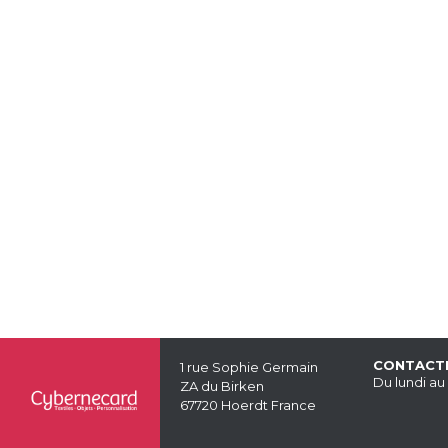
CONTACT
1 rue Sophie Germain
Du lundi au
ZA du Birken
67720 Hoerdt France