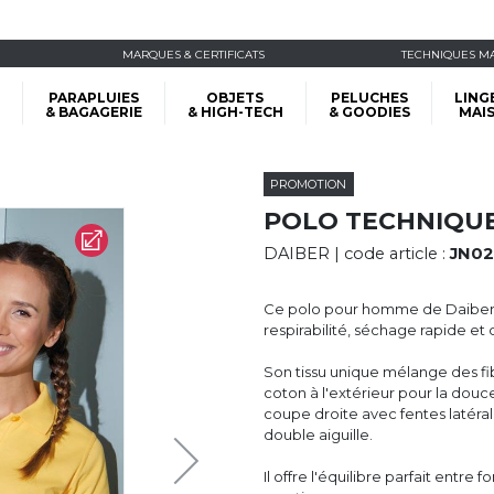
MARQUES & CERTIFICATS
TECHNIQUES M
PARAPLUIES
OBJETS
PELUCHES
LING
& BAGAGERIE
& HIGH-TECH
& GOODIES
MAI
PROMOTION
POLO TECHNIQUE
DAIBER
| code article :
JN0
Ce polo pour homme de Daiber®
respirabilité, séchage rapide et 
Son tissu unique mélange des fib
coton à l'extérieur pour la douc
coupe droite avec fentes latéral
double aiguille.
Il offre l'équilibre parfait entre