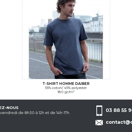
T-SHIRT HOMME DAIBER
55% coton/ 45% polyester
180 gr/m²
EZ-NOUS
03 88 55 9
 vendredi de 8h30 à 12h et de 14h-17h.
contact@c