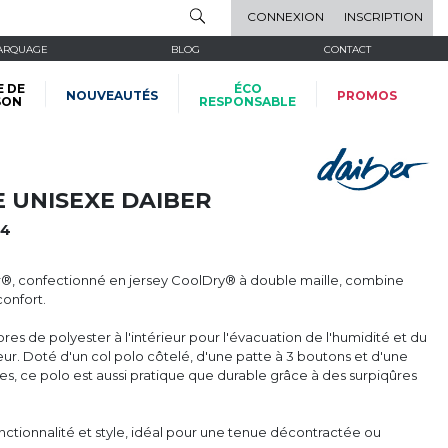
CONNEXION
INSCRIPTION
ARQUAGE
BLOG
CONTACT
E DE
ÉCO
NOUVEAUTÉS
PROMOS
SON
RESPONSABLE
 UNISEXE DAIBER
24
, confectionné en jersey CoolDry® à double maille, combine
confort.
res de polyester à l'intérieur pour l'évacuation de l'humidité et du
eur. Doté d'un col polo côtelé, d'une patte à 3 boutons et d'une
es, ce polo est aussi pratique que durable grâce à des surpiqûres
 fonctionnalité et style, idéal pour une tenue décontractée ou