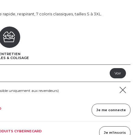
apide, respirant, 7 coloris classiques, tailles S à 3XL.
ENTRETIEN
LES & COLISAGE
ssible uniquement aux revendeurs)
D
Je me connecte
RODUITS CYBERNECARD
Je m'inscris