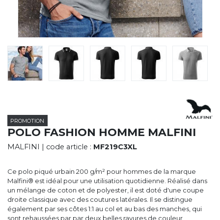
CYBERNECARD
LA SOCIÉTÉ
SERVICES
ROADSHOWS, FORUM DES EXPERTS
CATALOGUES & TARIFS
MARQUES & CERTIFICATS
TECHNIQUES MARQUAGE
BLOG
CONTACT
PROMOTION
POLO FASHION HOMME MALFINI
MALFINI
| code article :
MF219C3XL
Ce polo piqué urbain 200 g/m² pour hommes de la marque
Malfini® est idéal pour une utilisation quotidienne. Réalisé dans
un mélange de coton et de polyester, il est doté d'une coupe
droite classique avec des coutures latérales. Il se distingue
également par ses côtes 1:1 au col et au bas des manches, qui
sont rehaussées par par deux belles rayures de couleur