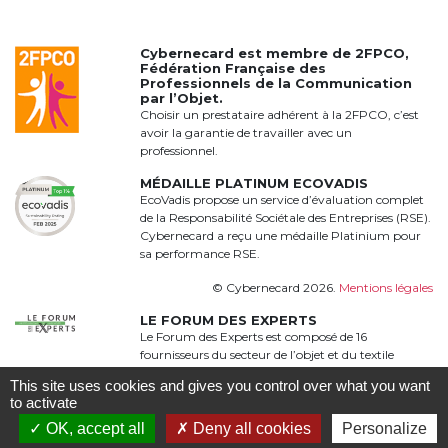
Cybernecard est membre de
2FPCO
,
Fédération Française des
Professionnels de la Communication
par l’Objet.
Choisir un prestataire adhérent à la 2FPCO, c’est
avoir la garantie de travailler avec un
professionnel.
MÉDAILLE PLATINUM ECOVADIS
EcoVadis propose un service d’évaluation complet
de la Responsabilité Sociétale des Entreprises (RSE).
Cybernecard a reçu une médaille Platinium pour
sa performance RSE.
© Cybernecard 2026.
Mentions légales
LE FORUM DES EXPERTS
Le Forum des Experts est composé de 16
fournisseurs du secteur de l’objet et du textile
publicitaire qui proposent une offre complète,
This site uses cookies and gives you control over what you want
qualitative et complémentaire à 360°
to activate
OK, accept all
Deny all cookies
Personalize