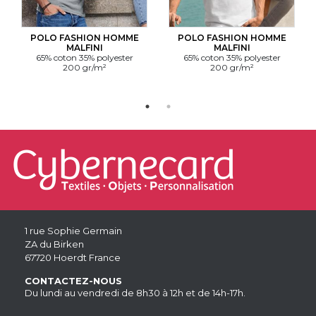
POLO FASHION HOMME
POLO FASHION HOMME
MALFINI
MALFINI
65% coton 35% polyester
65% coton 35% polyester
200 gr/m²
200 gr/m²
1 rue Sophie Germain
ZA du Birken
67720 Hoerdt France
CONTACTEZ-NOUS
Du lundi au vendredi de 8h30 à 12h et de 14h-17h.