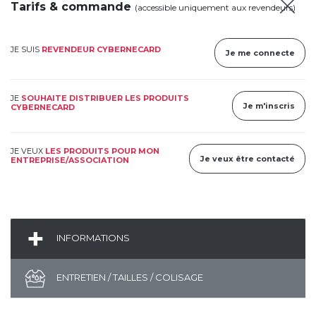
Tarifs & commande
(accessible uniquement aux revendeurs)
JE SUIS
REVENDEUR CYBERNECARD
Je me connecte
JE
SOUHAITE DISTRIBUER LES PRODUITS
Je m'inscris
CYBERNECARD
JE VEUX
LES PRODUITS POUR MON
Je veux être contacté
ENTREPRISE/ASSOCIATION
INFORMATIONS
ENTRETIEN / TAILLES / COLISAGE