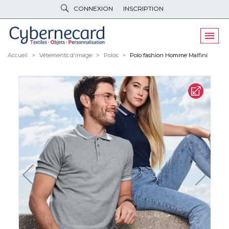
CONNEXION
INSCRIPTION
VÊTEMENTS
DE TRAVAIL
VÊTEMENTS
D'IMAGE
Accueil
Vêtements d'image
Polos
Polo fashion Homme Malfini
PARAPLUIES
& BAGAGERIE
OBJETS
& HIGH-TECH
PELUCHES
& GOODIES
LINGE DE
MAISON
NOUVEAUTÉS
ÉCO
RESPONSABLE
PROMOS