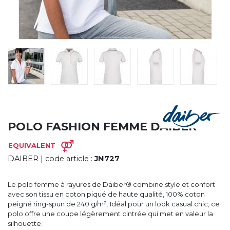
CYBERNECARD
LA SOCIÉTÉ
SERVICES
ROADSHOWS, FORUM DES EXPERTS
CATALOGUES & TARIFS
MARQUES & CERTIFICATS
TECHNIQUES MARQUAGE
BLOG
CONTACT
POLO FASHION FEMME DAIBER
EQUIVALENT
DAIBER
| code article :
JN727
Le polo femme à rayures de Daiber® combine style et confort
avec son tissu en coton piqué de haute qualité, 100% coton
peigné ring-spun de 240 g/m². Idéal pour un look casual chic, ce
polo offre une coupe légèrement cintrée qui met en valeur la
silhouette.