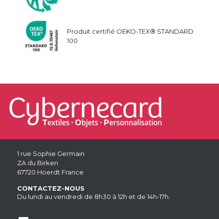
Produit certifié OEKO-TEX® STANDARD
100
1 rue Sophie Germain
ZA du Birken
67720 Hoerdt France
CONTACTEZ-NOUS
Du lundi au vendredi de 8h30 à 12h et de 14h-17h.