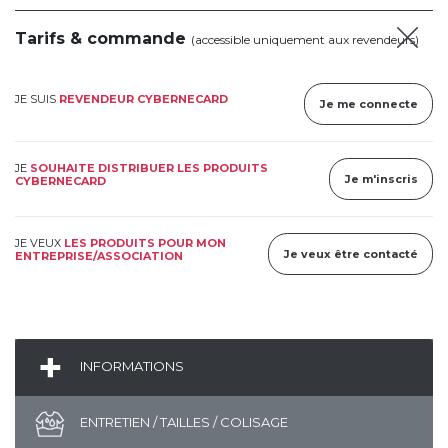
Tarifs & commande
(accessible uniquement aux revendeurs)
JE SUIS
REVENDEUR CYBERNECARD
Je me connecte
JE
SOUHAITE DISTRIBUER LES PRODUITS
Je m'inscris
CYBERNECARD
JE VEUX
LES PRODUITS POUR MON
Je veux être contacté
ENTREPRISE/ASSOCIATION
INFORMATIONS
ENTRETIEN / TAILLES / COLISAGE