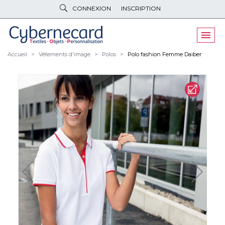
CONNEXION
INSCRIPTION
VÊTEMENTS
DE TRAVAIL
VÊTEMENTS
D'IMAGE
Accueil
Vêtements d'image
Polos
Polo fashion Femme Daiber
PARAPLUIES
& BAGAGERIE
OBJETS
& HIGH-TECH
PELUCHES
& GOODIES
LINGE DE
MAISON
NOUVEAUTÉS
ÉCO
RESPONSABLE
PROMOS