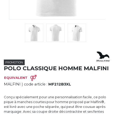
CYBERNECARD
LA SOCIÉTÉ
SERVICES
ROADSHOWS, FORUM DES EXPERTS
CATALOGUES & TARIFS
MARQUES & CERTIFICATS
TECHNIQUES MARQUAGE
BLOG
CONTACT
PROMOTION
POLO CLASSIQUE HOMME MALFINI
EQUIVALENT
MALFINI
| code article :
MF212B3XL
Conçu spécialement pour une personnalisation facile, ce polo
pique à manches courtes pour homme proposé par Malfini®,
est livré avec une poche séparée, qui peut être cousue après
marquage. Avec sa coupe droite décontractée et ses fentes