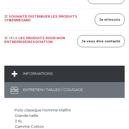
JE
SOUHAITE DISTRIBUER LES PRODUITS
Je m'inscris
CYBERNECARD
JE VEUX
LES PRODUITS POUR MON
Je veux être contacté
ENTREPRISE/ASSOCIATION
INFORMATIONS
ENTRETIEN / TAILLES / COLISAGE
Polo classique Homme Malfini
Grande taille
3 XL
Gamme Cotton