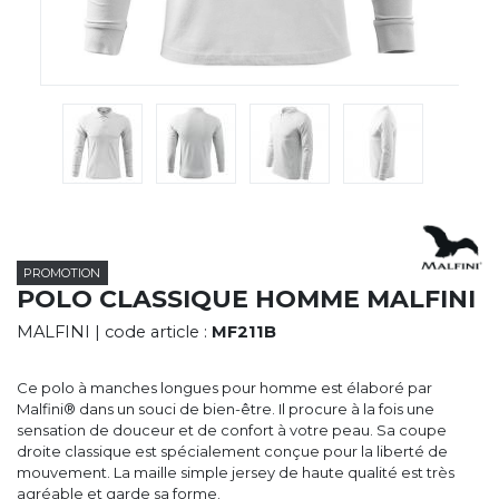
CYBERNECARD
LA SOCIÉTÉ
SERVICES
ROADSHOWS, FORUM DES EXPERTS
CATALOGUES & TARIFS
MARQUES & CERTIFICATS
TECHNIQUES MARQUAGE
BLOG
CONTACT
PROMOTION
POLO CLASSIQUE HOMME MALFINI
MALFINI
| code article :
MF211B
Ce polo à manches longues pour homme est élaboré par
Malfini® dans un souci de bien-être. Il procure à la fois une
sensation de douceur et de confort à votre peau. Sa coupe
droite classique est spécialement conçue pour la liberté de
mouvement. La maille simple jersey de haute qualité est très
agréable et garde sa forme.