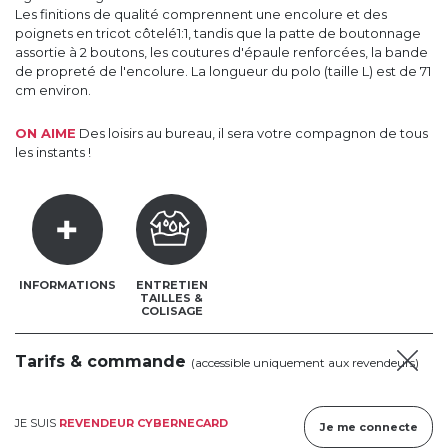
Les finitions de qualité comprennent une encolure et des
poignets en tricot côtelé1:1, tandis que la patte de boutonnage
assortie à 2 boutons, les coutures d'épaule renforcées, la bande
de propreté de l'encolure. La longueur du polo (taille L) est de 71
cm environ.
ON AIME
Des loisirs au bureau, il sera votre compagnon de tous
les instants !
INFORMATIONS
ENTRETIEN
TAILLES &
COLISAGE
Tarifs & commande
(accessible uniquement aux revendeurs)
JE SUIS
REVENDEUR CYBERNECARD
Je me connecte