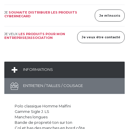
JE
SOUHAITE DISTRIBUER LES PRODUITS
Je m'inscris
CYBERNECARD
JE VEUX
LES PRODUITS POUR MON
Je veux être contacté
ENTREPRISE/ASSOCIATION
INFORMATIONS
ENTRETIEN / TAILLES / COLISAGE
Polo classique Homme Malfini
Gamme Sigle J. LS
Manches longues
Bande de propreté ton sur ton
Col et bas des manches en bord côte