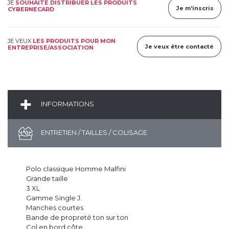
JE
SOUHAITE DISTRIBUER LES PRODUITS
Je m'inscris
CYBERNECARD
JE VEUX
LES PRODUITS POUR MON
Je veux être contacté
ENTREPRISE/ASSOCIATION
INFORMATIONS
ENTRETIEN / TAILLES / COLISAGE
Polo classique Homme Malfini
Grande taille
3 XL
Gamme Single J.
Manches courtes
Bande de propreté ton sur ton
Col en bord côte