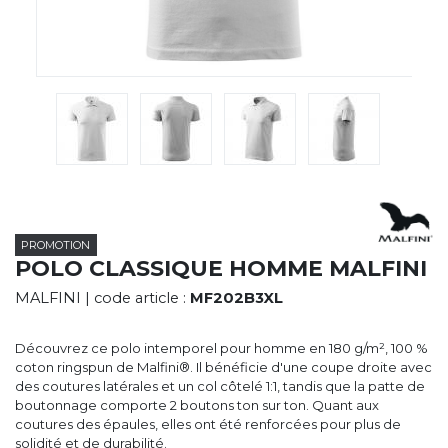
CYBERNECARD
LA SOCIÉTÉ
SERVICES
ROADSHOWS, FORUM DES EXPERTS
CATALOGUES & TARIFS
MARQUES & CERTIFICATS
TECHNIQUES MARQUAGE
BLOG
CONTACT
PROMOTION
POLO CLASSIQUE HOMME MALFINI
MALFINI
| code article :
MF202B3XL
Découvrez ce polo intemporel pour homme en 180 g/m², 100 %
coton ringspun de Malfini®. Il bénéficie d'une coupe droite avec
des coutures latérales et un col côtelé 1:1, tandis que la patte de
boutonnage comporte 2 boutons ton sur ton. Quant aux
coutures des épaules, elles ont été renforcées pour plus de
solidité et de durabilité.