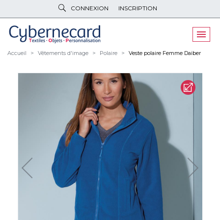
CONNEXION
INSCRIPTION
VÊTEMENTS
DE TRAVAIL
VÊTEMENTS
D'IMAGE
Accueil
Vêtements d'image
Polaire
Veste polaire Femme Daiber
PARAPLUIES
& BAGAGERIE
OBJETS
& HIGH-TECH
PELUCHES
& GOODIES
LINGE DE
MAISON
NOUVEAUTÉS
ÉCO
RESPONSABLE
PROMOS