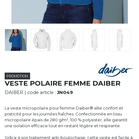
CYBERNECARD
LA SOCIÉTÉ
SERVICES
ROADSHOWS, FORUM DES EXPERTS
CATALOGUES & TARIFS
MARQUES & CERTIFICATS
TECHNIQUES MARQUAGE
BLOG
CONTACT
PROMOTION
VESTE POLAIRE FEMME DAIBER
DAIBER
| code article :
JN049
La veste micropolaire pour femme Daiber® allie confort et
praticité pour les journées fraîches. Confectionnée en tissu
micropolaire épais de 280 g/m², 100 % polyester, elle garantit
une isolation efficace tout en restant légère et respirante.
Grâce à son traitement anti-boulochage, cette veste est facile à