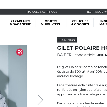
MARQUES & CERTIFICATS
TECHNIQUES M
PARAPLUIES
OBJETS
PELUCHES
LING
& BAGAGERIE
& HIGH-TECH
& GOODIES
MAI
PROMOTION
GILET POLAIRE 
DAIBER
| code article :
JN04
Le gilet Daiber® combine fonction
épaisse de 300 g/m² en 100% poly
anti-boulochage.
La fermeture éclair intégrale a
renforcés en nylon accroissent 
apportent solidité et élégance.
De plus, deux poches latérales z