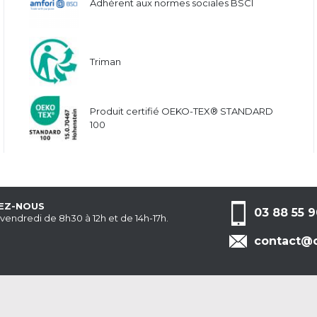
Adhérent aux normes sociales BSCI
Triman
Produit certifié OEKO-TEX® STANDARD
100
EZ-NOUS
03 88 55 9
 vendredi de 8h30 à 12h et de 14h-17h.
contact@c