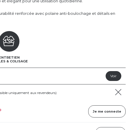
ue et élégant pour une utilisation quotidienne.
rabilité renforcée avec polaire anti-boulochage et détails en
ENTRETIEN
LES & COLISAGE
ssible uniquement aux revendeurs)
D
Je me connecte