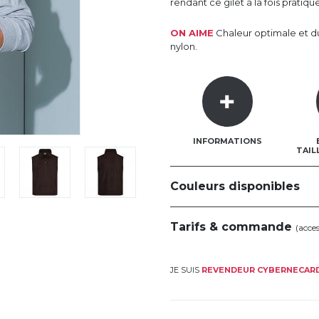
rendant ce gilet à la fois pratiq
ON AIME
Chaleur optimale et du
nylon.
INFORMATIONS
TAIL
Couleurs disponibles
Tarifs & commande
(acce
JE SUIS
REVENDEUR CYBERNECAR