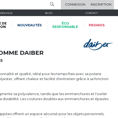
CONNEXION
INSCRIPTION
ARQUAGE
BLOG
CONTACT
E DE
ÉCO
NOUVEAUTÉS
PROMOS
SON
RESPONSABLE
HOMME DAIBER
5
nalité et qualité, idéal pour les temps frais avec sa polaire
ester, offrant chaleur et facilité d'entretien grâce à sa fonction
ugmente sa polyvalence, tandis que les emmanchures et l'ourlet
sa durabilité. Les coutures doubles aux emmanchures et épaules
ippées offrent un espace sécurisé pour les objets personnels,