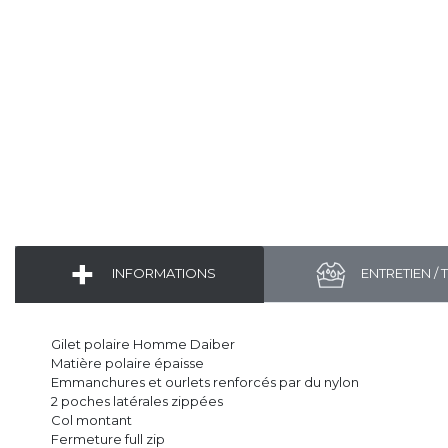
INFORMATIONS
ENTRETIEN / 
Gilet polaire Homme Daiber
Matière polaire épaisse
Emmanchures et ourlets renforcés par du nylon
2 poches latérales zippées
Col montant
Fermeture full zip