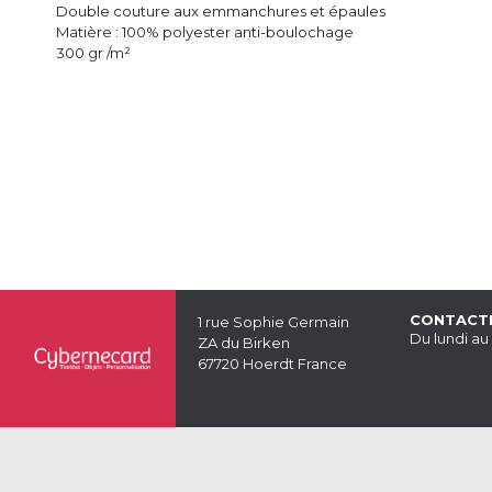
Double couture aux emmanchures et épaules
Matière : 100% polyester anti-boulochage
300 gr /m²
CONTACT
1 rue Sophie Germain
Du lundi au
ZA du Birken
67720 Hoerdt France