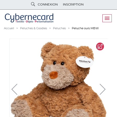
CONNEXION
INSCRIPTION
VÊTEMENTS
DE TRAVAIL
VÊTEMENTS
D'IMAGE
Accueil
Peluches & Goodies
Peluches
Peluche ours MBW
PARAPLUIES
& BAGAGERIE
OBJETS
& HIGH-TECH
PELUCHES
& GOODIES
LINGE DE
MAISON
NOUVEAUTÉS
ÉCO
RESPONSABLE
PROMOS