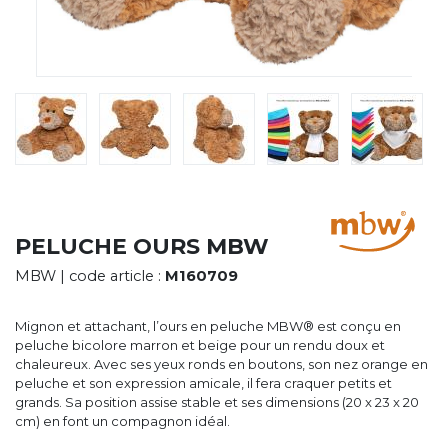
CYBERNECARD
LA SOCIÉTÉ
SERVICES
ROADSHOWS, FORUM DES EXPERTS
CATALOGUES & TARIFS
MARQUES & CERTIFICATS
TECHNIQUES MARQUAGE
BLOG
CONTACT
PELUCHE OURS MBW
MBW
| code article :
M160709
Mignon et attachant, l’ours en peluche MBW® est conçu en
peluche bicolore marron et beige pour un rendu doux et
chaleureux. Avec ses yeux ronds en boutons, son nez orange en
peluche et son expression amicale, il fera craquer petits et
grands. Sa position assise stable et ses dimensions (20 x 23 x 20
cm) en font un compagnon idéal.