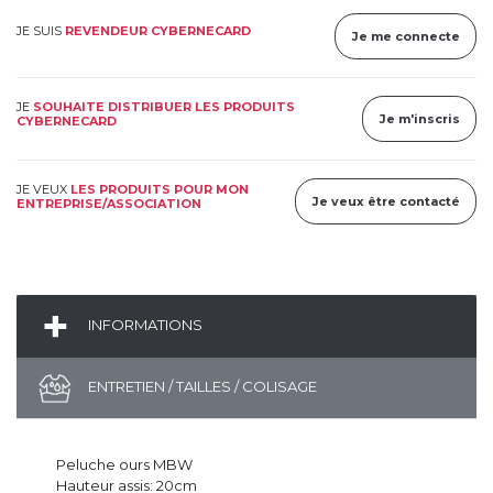
JE SUIS
REVENDEUR CYBERNECARD
Je me connecte
JE
SOUHAITE DISTRIBUER LES PRODUITS
Je m'inscris
CYBERNECARD
JE VEUX
LES PRODUITS POUR MON
Je veux être contacté
ENTREPRISE/ASSOCIATION
INFORMATIONS
ENTRETIEN / TAILLES / COLISAGE
Peluche ours MBW
Hauteur assis: 20cm