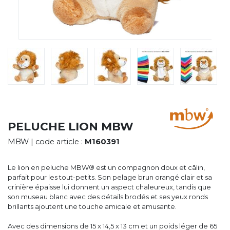
CYBERNECARD
LA SOCIÉTÉ
SERVICES
ROADSHOWS, FORUM DES EXPERTS
CATALOGUES & TARIFS
MARQUES & CERTIFICATS
TECHNIQUES MARQUAGE
BLOG
CONTACT
PELUCHE LION MBW
MBW
| code article :
M160391
Le lion en peluche MBW® est un compagnon doux et câlin,
parfait pour les tout-petits. Son pelage brun orangé clair et sa
crinière épaisse lui donnent un aspect chaleureux, tandis que
son museau blanc avec des détails brodés et ses yeux ronds
brillants ajoutent une touche amicale et amusante.
Avec des dimensions de 15 x 14,5 x 13 cm et un poids léger de 65