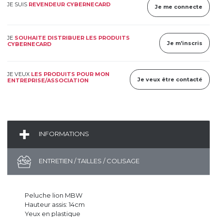
JE SUIS
REVENDEUR CYBERNECARD
Je me connecte
JE
SOUHAITE DISTRIBUER LES PRODUITS
Je m'inscris
CYBERNECARD
JE VEUX
LES PRODUITS POUR MON
Je veux être contacté
ENTREPRISE/ASSOCIATION
INFORMATIONS
ENTRETIEN / TAILLES / COLISAGE
Peluche lion MBW
Hauteur assis: 14cm
Yeux en plastique