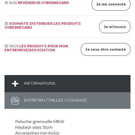
JE SUIS
REVENDEUR CYBERNECARD
Je me connecte
JE
SOUHAITE DISTRIBUER LES PRODUITS
Je m'inscris
CYBERNECARD
JE VEUX
LES PRODUITS POUR MON
Je veux être contacté
ENTREPRISE/ASSOCIATION
INFORMATIONS
ENTRETIEN / TAILLES / COLISAGE
Peluche grenouille MBW
Hauteur assis: 15cm
Accessoires non inclus