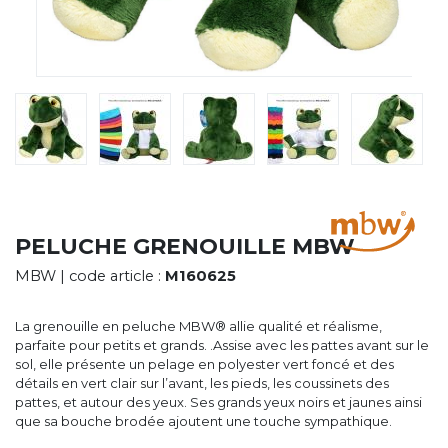
CYBERNECARD
LA SOCIÉTÉ
SERVICES
ROADSHOWS, FORUM DES EXPERTS
CATALOGUES & TARIFS
MARQUES & CERTIFICATS
TECHNIQUES MARQUAGE
BLOG
CONTACT
PELUCHE GRENOUILLE MBW
MBW
| code article :
M160625
La grenouille en peluche MBW® allie qualité et réalisme,
parfaite pour petits et grands. .Assise avec les pattes avant sur le
sol, elle présente un pelage en polyester vert foncé et des
détails en vert clair sur l’avant, les pieds, les coussinets des
pattes, et autour des yeux. Ses grands yeux noirs et jaunes ainsi
que sa bouche brodée ajoutent une touche sympathique.