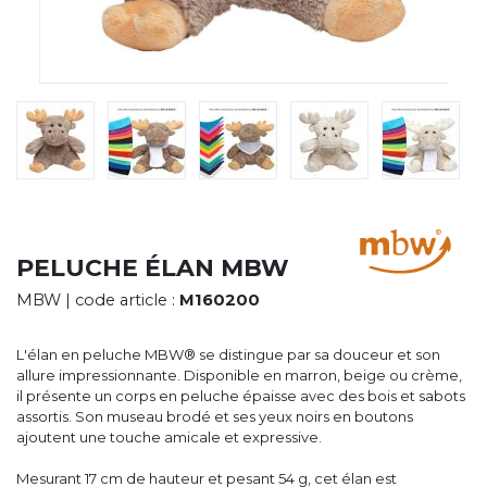
CYBERNECARD
LA SOCIÉTÉ
SERVICES
ROADSHOWS, FORUM DES EXPERTS
CATALOGUES & TARIFS
MARQUES & CERTIFICATS
TECHNIQUES MARQUAGE
BLOG
CONTACT
PELUCHE ÉLAN MBW
MBW
| code article :
M160200
L'élan en peluche MBW® se distingue par sa douceur et son
allure impressionnante. Disponible en marron, beige ou crème,
il présente un corps en peluche épaisse avec des bois et sabots
assortis. Son museau brodé et ses yeux noirs en boutons
ajoutent une touche amicale et expressive.
Mesurant 17 cm de hauteur et pesant 54 g, cet élan est