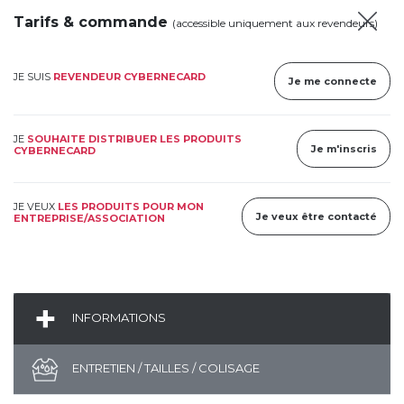
Tarifs & commande
(accessible uniquement aux revendeurs)
JE SUIS
REVENDEUR CYBERNECARD
Je me connecte
JE
SOUHAITE DISTRIBUER LES PRODUITS
Je m'inscris
CYBERNECARD
JE VEUX
LES PRODUITS POUR MON
Je veux être contacté
ENTREPRISE/ASSOCIATION
INFORMATIONS
ENTRETIEN / TAILLES / COLISAGE