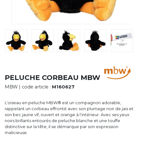
CYBERNECARD
LA SOCIÉTÉ
SERVICES
ROADSHOWS, FORUM DES EXPERTS
CATALOGUES & TARIFS
MARQUES & CERTIFICATS
TECHNIQUES MARQUAGE
BLOG
CONTACT
PELUCHE CORBEAU MBW
MBW
| code article :
M160627
L’oiseau en peluche MBW® est un compagnon adorable,
rappelant un corbeau effronté avec son plumage noir de jais et
son bec jaune vif, ouvert et orange à l’intérieur. Avec ses yeux
noirs brillants entourés de peluche blanche et une touffe
distinctive sur la tête, il se démarque par son expression
malicieuse.