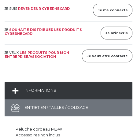
JE SUIS
REVENDEUR CYBERNECARD
Je me connecte
JE
SOUHAITE DISTRIBUER LES PRODUITS
Je m'inscris
CYBERNECARD
JE VEUX
LES PRODUITS POUR MON
Je veux être contacté
ENTREPRISE/ASSOCIATION
INFORMATIONS
ENTRETIEN / TAILLES / COLISAGE
Peluche corbeau MBW
Accessoires non inclus