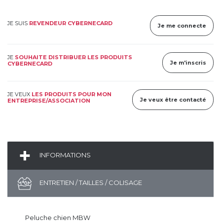
JE SUIS
REVENDEUR CYBERNECARD
Je me connecte
JE
SOUHAITE DISTRIBUER LES PRODUITS
Je m'inscris
CYBERNECARD
JE VEUX
LES PRODUITS POUR MON
Je veux être contacté
ENTREPRISE/ASSOCIATION
INFORMATIONS
ENTRETIEN / TAILLES / COLISAGE
Peluche chien MBW