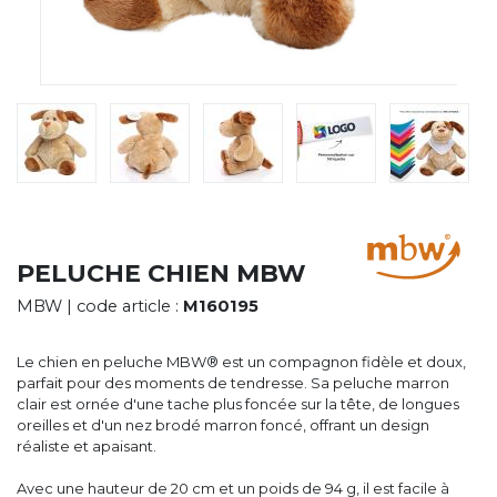
CYBERNECARD
LA SOCIÉTÉ
SERVICES
ROADSHOWS, FORUM DES EXPERTS
CATALOGUES & TARIFS
MARQUES & CERTIFICATS
TECHNIQUES MARQUAGE
BLOG
CONTACT
PELUCHE CHIEN MBW
MBW
| code article :
M160195
Le chien en peluche MBW® est un compagnon fidèle et doux,
parfait pour des moments de tendresse. Sa peluche marron
clair est ornée d'une tache plus foncée sur la tête, de longues
oreilles et d'un nez brodé marron foncé, offrant un design
réaliste et apaisant.
Avec une hauteur de 20 cm et un poids de 94 g, il est facile à