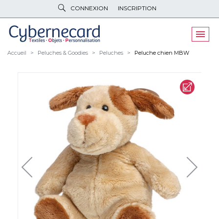
CONNEXION
INSCRIPTION
VÊTEMENTS
DE TRAVAIL
VÊTEMENTS
D'IMAGE
Accueil
Peluches & Goodies
Peluches
Peluche chien MBW
PARAPLUIES
& BAGAGERIE
OBJETS
& HIGH-TECH
PELUCHES
& GOODIES
LINGE DE
MAISON
NOUVEAUTÉS
ÉCO
RESPONSABLE
PROMOS