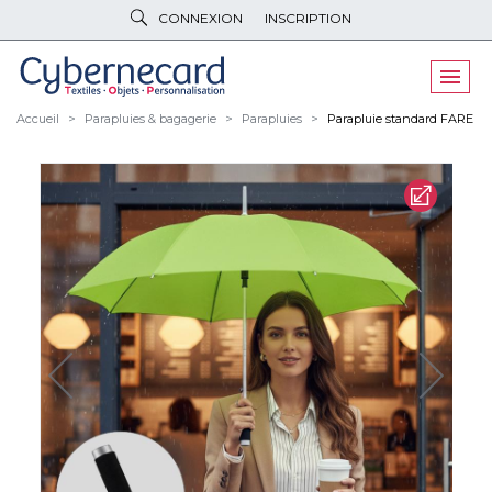
CONNEXION
INSCRIPTION
VÊTEMENTS
DE TRAVAIL
VÊTEMENTS
D'IMAGE
Accueil
Parapluies & bagagerie
Parapluies
Parapluie standard FARE
PARAPLUIES
& BAGAGERIE
OBJETS
& HIGH-TECH
PELUCHES
& GOODIES
LINGE DE
MAISON
NOUVEAUTÉS
ÉCO
RESPONSABLE
PROMOS