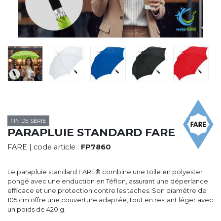
CYBERNECARD
LA SOCIÉTÉ
SERVICES
ROADSHOWS, FORUM DES EXPERTS
CATALOGUES & TARIFS
MARQUES & CERTIFICATS
TECHNIQUES MARQUAGE
BLOG
CONTACT
FIN DE SÉRIE
PARAPLUIE STANDARD FARE
FARE
| code article :
FP7860
Le parapluie standard FARE® combine une toile en polyester
pongé avec une enduction en Téflon, assurant une déperlance
efficace et une protection contre les taches. Son diamètre de
105 cm offre une couverture adaptée, tout en restant léger avec
un poids de 420 g.