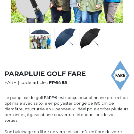
CYBERNECARD
LA SOCIÉTÉ
SERVICES
ROADSHOWS, FORUM DES EXPERTS
CATALOGUES & TARIFS
MARQUES & CERTIFICATS
TECHNIQUES MARQUAGE
BLOG
CONTACT
PARAPLUIE GOLF FARE
FARE
| code article :
FP6485
Le parapluie de golf FARE® est conçu pour offrir une protection
optimale avec sa toile en polyester pongé de 180 cm de
diamètre, structurée en 8 panneaux. Idéal pour abriter plusieurs
personnes, il garantit une couverture étendue lors de vos
sorties.
Son baleinage en fibre de verre et son mât en fibre de verre