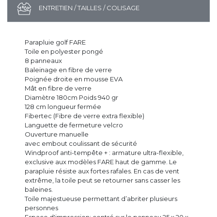
ENTRETIEN / TAILLES / COLISAGE
Parapluie golf FARE
Toile en polyester pongé
8 panneaux
Baleinage en fibre de verre
Poignée droite en mousse EVA
Mât en fibre de verre
Diamètre 180cm Poids 940 gr
128 cm longueur fermée
Fibertec (Fibre de verre extra flexible)
Languette de fermeture velcro
Ouverture manuelle
avec embout coulissant de sécurité
Windproof anti-tempête + : armature ultra-flexible,
exclusive aux modèles FARE haut de gamme. Le
parapluie résiste aux fortes rafales. En cas de vent
extrême, la toile peut se retourner sans casser les
baleines.
Toile majestueuse permettant d’abriter plusieurs
personnes
Espace d'impression: centré sur le panneau 25 x 20 x