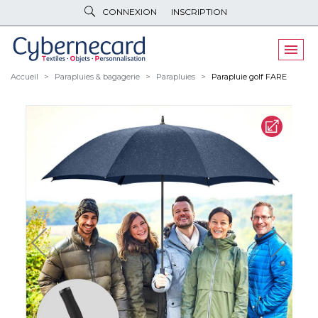
CONNEXION
INSCRIPTION
VÊTEMENTS
DE TRAVAIL
VÊTEMENTS
D'IMAGE
Accueil
Parapluies & bagagerie
Parapluies
Parapluie golf FARE
PARAPLUIES
& BAGAGERIE
OBJETS
& HIGH-TECH
PELUCHES
& GOODIES
LINGE DE
MAISON
NOUVEAUTÉS
ÉCO
RESPONSABLE
PROMOS