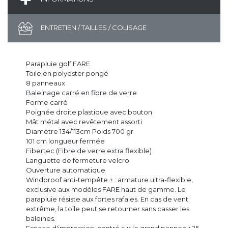
ENTRETIEN / TAILLES / COLISAGE
Parapluie golf FARE
Toile en polyester pongé
8 panneaux
Baleinage carré en fibre de verre
Forme carré
Poignée droite plastique avec bouton
Mât métal avec revêtement assorti
Diamètre 134/113cm Poids 700 gr
101 cm longueur fermée
Fibertec (Fibre de verre extra flexible)
Languette de fermeture velcro
Ouverture automatique
Windproof anti-tempête + : armature ultra-flexible,
exclusive aux modèles FARE haut de gamme. Le
parapluie résiste aux fortes rafales. En cas de vent
extrême, la toile peut se retourner sans casser les
baleines.
Espace d'impression: centré sur le grand panneau 25