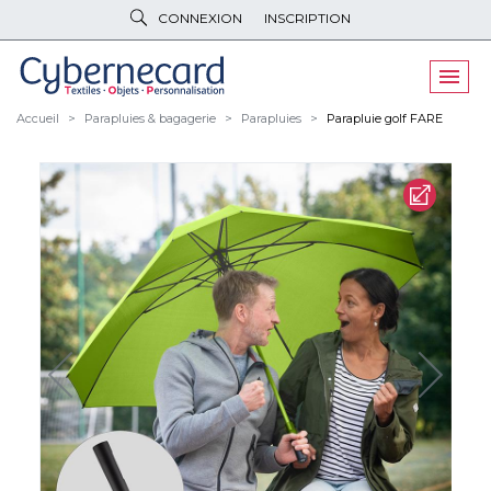
CONNEXION
INSCRIPTION
VÊTEMENTS
DE TRAVAIL
VÊTEMENTS
D'IMAGE
Accueil
Parapluies & bagagerie
Parapluies
Parapluie golf FARE
PARAPLUIES
& BAGAGERIE
OBJETS
& HIGH-TECH
PELUCHES
& GOODIES
LINGE DE
MAISON
NOUVEAUTÉS
ÉCO
RESPONSABLE
PROMOS