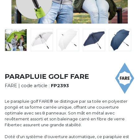
CYBERNECARD
LA SOCIÉTÉ
SERVICES
ROADSHOWS, FORUM DES EXPERTS
CATALOGUES & TARIFS
MARQUES & CERTIFICATS
TECHNIQUES MARQUAGE
BLOG
CONTACT
PARAPLUIE GOLF FARE
FARE
| code article :
FP2393
Le parapluie golf FARE® se distingue par sa toile en polyester
pongé et sa forme carrée unique, offrant une couverture
optimale avec ses 8 panneaux. Son mât en métal avec
revêtement assorti et son baleinage carré en fibre de verre
Fibertec assurent une grande stabilité.
Doté d'un système d'ouverture automatique, ce parapluie est