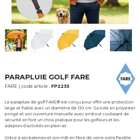
CYBERNECARD
LA SOCIÉTÉ
SERVICES
ROADSHOWS, FORUM DES EXPERTS
CATALOGUES & TARIFS
MARQUES & CERTIFICATS
TECHNIQUES MARQUAGE
BLOG
CONTACT
PARAPLUIE GOLF FARE
FARE
| code article :
FP2235
Le parapluie de golf FARE® est conçu pour offrir une protection
large et fiable avec un diamètre de 130 cm. Sa toile en polyester
pongé et son ouverture manuelle avec embout coulissant de
sécurité en font un choix pratique pour les golfeurs et les
adeptes d’activités en plein air.
Grâce à ses baleines et son mât en fibre de verre extra flexible