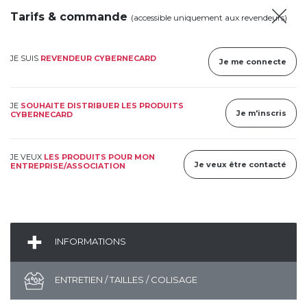
Tarifs & commande
(accessible uniquement aux revendeurs)
JE SUIS
REVENDEUR CYBERNECARD
Je me connecte
JE
SOUHAITE DISTRIBUER LES PRODUITS
Je m'inscris
CYBERNECARD
JE VEUX
LES PRODUITS POUR MON
Je veux être contacté
ENTREPRISE/ASSOCIATION
INFORMATIONS
ENTRETIEN / TAILLES / COLISAGE