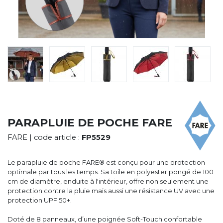
CYBERNECARD
LA SOCIÉTÉ
SERVICES
ROADSHOWS, FORUM DES EXPERTS
CATALOGUES & TARIFS
MARQUES & CERTIFICATS
TECHNIQUES MARQUAGE
BLOG
CONTACT
PARAPLUIE DE POCHE FARE
FARE
| code article :
FP5529
Le parapluie de poche FARE® est conçu pour une protection
optimale par tous les temps. Sa toile en polyester pongé de 100
cm de diamètre, enduite à l'intérieur, offre non seulement une
protection contre la pluie mais aussi une résistance UV avec une
protection UPF 50+.
Doté de 8 panneaux, d’une poignée Soft-Touch confortable