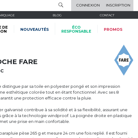
CONNEXION
INSCRIPTION
ARQUAGE
BLOG
CONTACT
E DE
ÉCO
NOUVEAUTÉS
PROMOS
SON
RESPONSABLE
OCHE FARE
2C
distingue par sa toile en polyester pongé et son impression
une esthétique colorée tout en étant fonctionnel. Avec ses 8
arantit une protection efficace contre la pluie.
 galvanisé contribue à sa solidité et à sa flexibilité, assurant une
ts grâce à la technologie windproof. La poignée droite en plastique
met une prise en main confortable.
rapluie pèse 265 g et mesure 24 cm une fois replié. Il est fourni