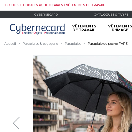
TEXTILES ET OBJETS PUBLICITAIRES / VÊTEMENTS DE TRAVAIL
CYBERNECARD
CATALOGUES & TARIFS
VÊTEMENTS
VÊTEMENTS
DE TRAVAIL
D'IMAGE
Accueil
Parapluies & bagagerie
Parapluies
Parapluie de poche FARE