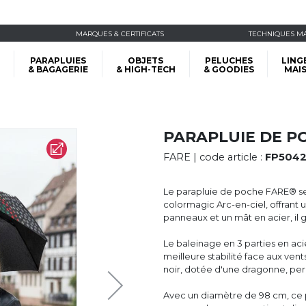
MARQUES & CERTIFICATS
TECHNIQUES M
PARAPLUIES
OBJETS
PELUCHES
LING
& BAGAGERIE
& HIGH-TECH
& GOODIES
MAI
PARAPLUIE DE P
FARE
| code article :
FP504
Le parapluie de poche FARE® se 
colormagic Arc-en-ciel, offrant 
panneaux et un mât en acier, il g
Le baleinage en 3 parties en acier
meilleure stabilité face aux ven
noir, dotée d'une dragonne, per
Avec un diamètre de 98 cm, ce pa