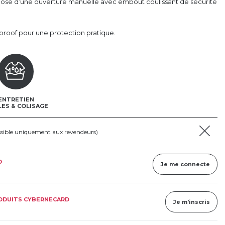
spose d’une ouverture manuelle avec embout coulissant de sécurité
proof pour une protection pratique.
ENTRETIEN
LES & COLISAGE
ssible uniquement aux revendeurs)
D
Je me connecte
RODUITS CYBERNECARD
Je m'inscris