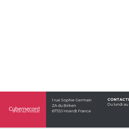
CONTACT
1 rue Sophie Germain
Du lundi au
ZA du Birken
67720 Hoerdt France