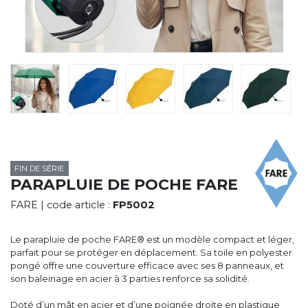
CYBERNECARD
LA SOCIÉTÉ
SERVICES
ROADSHOWS, FORUM DES EXPERTS
CATALOGUES & TARIFS
MARQUES & CERTIFICATS
TECHNIQUES MARQUAGE
BLOG
CONTACT
FIN DE SÉRIE
PARAPLUIE DE POCHE FARE
FARE
| code article :
FP5002
Le parapluie de poche FARE® est un modèle compact et léger,
parfait pour se protéger en déplacement. Sa toile en polyester
pongé offre une couverture efficace avec ses 8 panneaux, et
son baleinage en acier à 3 parties renforce sa solidité.
Doté d’un mât en acier et d’une poignée droite en plastique