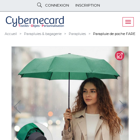
CONNEXION
INSCRIPTION
VÊTEMENTS
DE TRAVAIL
VÊTEMENTS
D'IMAGE
Accueil
Parapluies & bagagerie
Parapluies
Parapluie de poche FARE
PARAPLUIES
& BAGAGERIE
OBJETS
& HIGH-TECH
PELUCHES
& GOODIES
LINGE DE
MAISON
NOUVEAUTÉS
ÉCO
RESPONSABLE
PROMOS