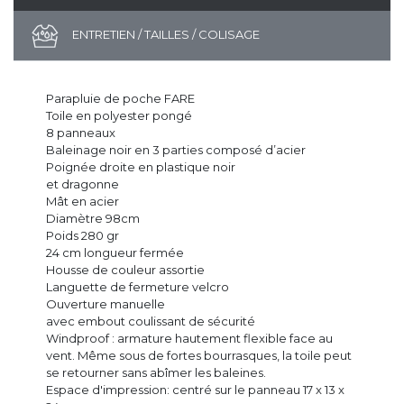
ENTRETIEN / TAILLES / COLISAGE
Parapluie de poche FARE
Toile en polyester pongé
8 panneaux
Baleinage noir en 3 parties composé d’acier
Poignée droite en plastique noir
et dragonne
Mât en acier
Diamètre 98cm
Poids 280 gr
24 cm longueur fermée
Housse de couleur assortie
Languette de fermeture velcro
Ouverture manuelle
avec embout coulissant de sécurité
Windproof : armature hautement flexible face au
vent. Même sous de fortes bourrasques, la toile peut
se retourner sans abîmer les baleines.
Espace d'impression: centré sur le panneau 17 x 13 x