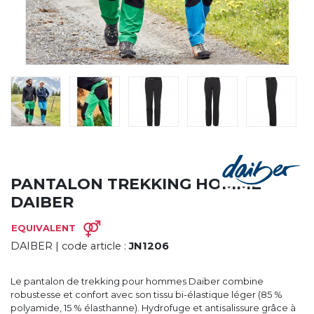
CYBERNECARD
LA SOCIÉTÉ
SERVICES
ROADSHOWS, FORUM DES EXPERTS
CATALOGUES & TARIFS
MARQUES & CERTIFICATS
TECHNIQUES MARQUAGE
BLOG
CONTACT
PANTALON TREKKING HOMME
DAIBER
EQUIVALENT
DAIBER
| code article :
JN1206
Le pantalon de trekking pour hommes Daiber combine
robustesse et confort avec son tissu bi-élastique léger (85 %
polyamide, 15 % élasthanne). Hydrofuge et antisalissure grâce à