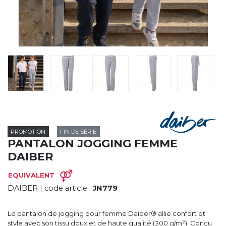
CYBERNECARD
LA SOCIÉTÉ
SERVICES
ROADSHOWS, FORUM DES EXPERTS
CATALOGUES & TARIFS
MARQUES & CERTIFICATS
TECHNIQUES MARQUAGE
BLOG
CONTACT
PROMOTION
FIN DE SÉRIE
PANTALON JOGGING FEMME
DAIBER
EQUIVALENT
DAIBER
| code article :
JN779
Le pantalon de jogging pour femme Daiber® allie confort et
style avec son tissu doux et de haute qualité (300 g/m²). Conçu