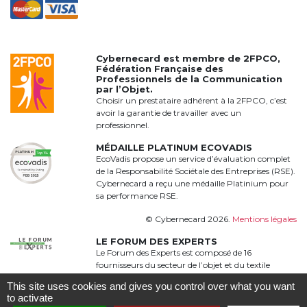
Cybernecard est membre de
2FPCO
,
Fédération Française des
Professionnels de la Communication
par l’Objet.
Choisir un prestataire adhérent à la 2FPCO, c’est
avoir la garantie de travailler avec un
professionnel.
MÉDAILLE PLATINUM ECOVADIS
EcoVadis propose un service d’évaluation complet
de la Responsabilité Sociétale des Entreprises (RSE).
Cybernecard a reçu une médaille Platinium pour
sa performance RSE.
© Cybernecard 2026.
Mentions légales
LE FORUM DES EXPERTS
Le Forum des Experts est composé de 16
fournisseurs du secteur de l’objet et du textile
publicitaire qui proposent une offre complète,
This site uses cookies and gives you control over what you want
qualitative et complémentaire à 360°
to activate