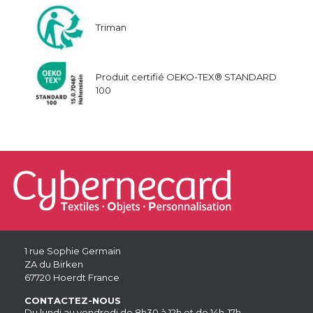
Triman
Produit certifié OEKO-TEX® STANDARD
100
1 rue Sophie Germain
ZA du Birken
67720 Hoerdt France
CONTACTEZ-NOUS
Du lundi au vendredi de 8h30 à 12h et de 14h-17h.