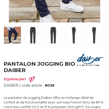
CYBERNECARD
LA SOCIÉTÉ
SERVICES
ROADSHOWS, FORUM DES EXPERTS
CATALOGUES & TARIFS
MARQUES & CERTIFICATS
TECHNIQUES MARQUAGE
BLOG
CONTACT
PANTALON JOGGING BIO HOMME
DAIBER
EQUIVALENT
DAIBER
| code article :
8036
Le pantalon de jogging Daiber offre un mélange idéal de
confort et de fonctionnalité avec son tissu French Terry de 85 %
coton bio certifié OCS et 15 % polyester (300 g/m²). Sa coupe