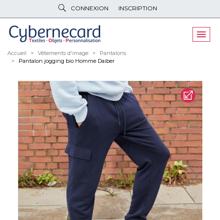
CONNEXION
INSCRIPTION
VÊTEMENTS
DE TRAVAIL
VÊTEMENTS
D'IMAGE
Accueil
Vêtements d'image
Pantalons
Pantalon jogging bio Homme Daiber
PARAPLUIES
& BAGAGERIE
OBJETS
& HIGH-TECH
PELUCHES
& GOODIES
LINGE DE
MAISON
NOUVEAUTÉS
ÉCO
RESPONSABLE
PROMOS