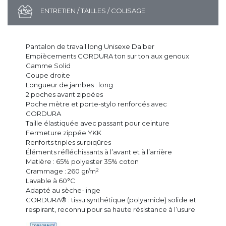
ENTRETIEN / TAILLES / COLISAGE
Pantalon de travail long Unisexe Daiber
Empiècements CORDURA ton sur ton aux genoux
Gamme Solid
Coupe droite
Longueur de jambes : long
2 poches avant zippées
Poche mètre et porte-stylo renforcés avec
CORDURA
Taille élastiquée avec passant pour ceinture
Fermeture zippée YKK
Renforts triples surpiqûres
Éléments réfléchissants à l’avant et à l’arrière
Matière : 65% polyester 35% coton
Grammage : 260 gr/m²
Lavable à 60°C
Adapté au sèche-linge
CORDURA® : tissu synthétique (polyamide) solide et
respirant, reconnu pour sa haute résistance à l’usure