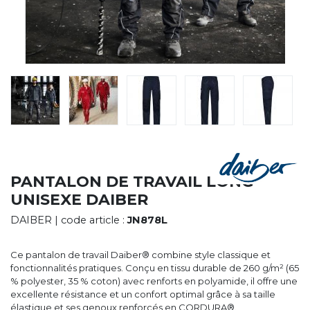
CYBERNECARD
LA SOCIÉTÉ
SERVICES
ROADSHOWS, FORUM DES EXPERTS
CATALOGUES & TARIFS
MARQUES & CERTIFICATS
TECHNIQUES MARQUAGE
BLOG
CONTACT
PANTALON DE TRAVAIL LONG
UNISEXE DAIBER
DAIBER
| code article :
JN878L
Ce pantalon de travail Daiber® combine style classique et
fonctionnalités pratiques. Conçu en tissu durable de 260 g/m² (65
% polyester, 35 % coton) avec renforts en polyamide, il offre une
excellente résistance et un confort optimal grâce à sa taille
élastique et ses genoux renforcés en CORDURA®.