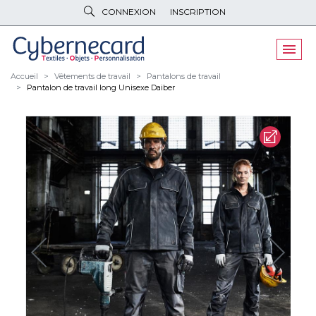
CONNEXION
INSCRIPTION
VÊTEMENTS
DE TRAVAIL
VÊTEMENTS
D'IMAGE
Accueil
Vêtements de travail
Pantalons de travail
Pantalon de travail long Unisexe Daiber
PARAPLUIES
& BAGAGERIE
OBJETS
& HIGH-TECH
PELUCHES
& GOODIES
LINGE DE
MAISON
NOUVEAUTÉS
ÉCO
RESPONSABLE
PROMOS