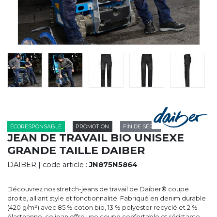
CYBERNECARD
LA SOCIÉTÉ
SERVICES
ROADSHOWS, FORUM DES EXPERTS
CATALOGUES & TARIFS
MARQUES & CERTIFICATS
TECHNIQUES MARQUAGE
BLOG
CONTACT
ÉCORESPONSABLE
PROMOTION
FIN DE SÉRIE
JEAN DE TRAVAIL BIO UNISEXE
GRANDE TAILLE DAIBER
DAIBER
| code article :
JN875N5864
Découvrez nos stretch-jeans de travail de Daiber® coupe
droite, alliant style et fonctionnalité. Fabriqué en denim durable
(420 g/m²) avec 85 % coton bio, 13 % polyester recyclé et 2 %
élasthanne, ce jean offre une coupe confortable et résistante.