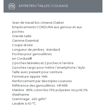
ENTRETIEN / TAILLES / COLISAGE
Jean de travail bio Unisexe Daiber
Empiècements CORDURA aux genoux et aux
poches
Grande taille
Gamme Essential
Coupe droite
Longueur de jambes : standard
Poches pour genouillères
en Cordura®
2 poches latérales et 2 poches à l’arrière
2 poches cargo pour mètre / smartphone / stylo
Taille avec passant pour ceinture
Fermeture zippée YKK
Renforcement par des triples coutures
Référence des genouillères : MFA99
Matière : 85% coton bio 13% polyester recyclé 2%
élasthanne
Grammage : 420 gr/m²
Lavable à 40 °C