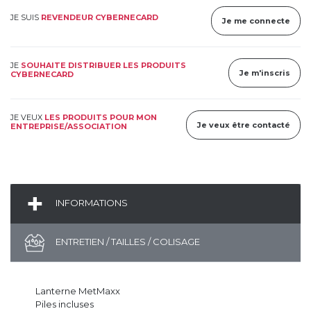
JE SUIS
REVENDEUR CYBERNECARD
Je me connecte
JE
SOUHAITE DISTRIBUER LES PRODUITS
Je m'inscris
CYBERNECARD
JE VEUX
LES PRODUITS POUR MON
Je veux être contacté
ENTREPRISE/ASSOCIATION
INFORMATIONS
ENTRETIEN / TAILLES / COLISAGE
Lanterne MetMaxx
Piles incluses