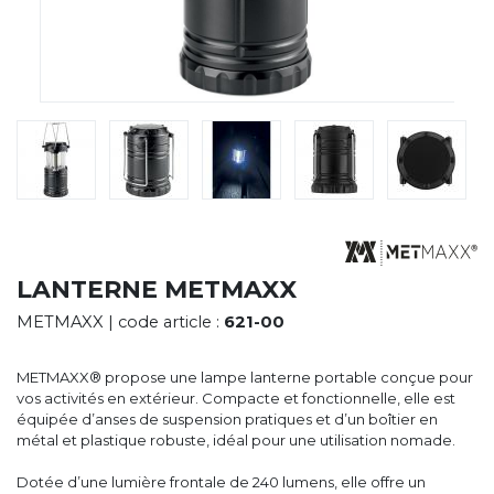
CYBERNECARD
LA SOCIÉTÉ
SERVICES
ROADSHOWS, FORUM DES EXPERTS
CATALOGUES & TARIFS
MARQUES & CERTIFICATS
TECHNIQUES MARQUAGE
BLOG
CONTACT
LANTERNE METMAXX
METMAXX
| code article :
621-00
METMAXX® propose une lampe lanterne portable conçue pour
vos activités en extérieur. Compacte et fonctionnelle, elle est
équipée d’anses de suspension pratiques et d’un boîtier en
métal et plastique robuste, idéal pour une utilisation nomade.
Dotée d’une lumière frontale de 240 lumens, elle offre un