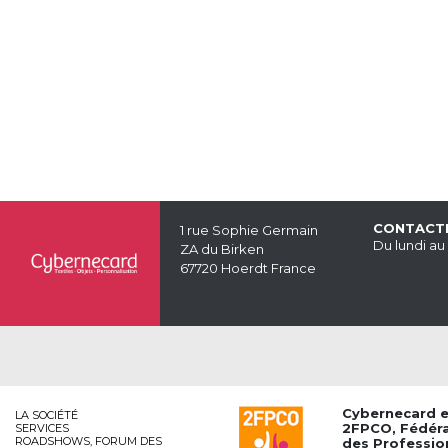
CONTACT
1 rue Sophie Germain
Du lundi au
ZA du Birken
67720 Hoerdt France
Cybernecard 
LA SOCIÉTÉ
2FPCO
, Fédér
SERVICES
ROADSHOWS, FORUM DES
des Professio