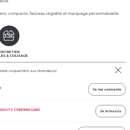
ative.
ns, compacte, faisceau réglable et marquage personnalisable.
ENTRETIEN
LES & COLISAGE
ssible uniquement aux revendeurs)
D
Je me connecte
RODUITS CYBERNECARD
Je m'inscris