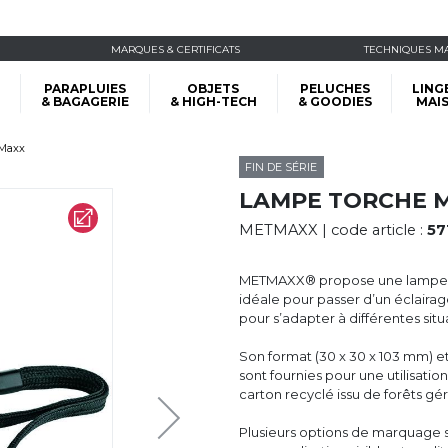
MARQUES & CERTIFICATS
TECHNIQUES M
PARAPLUIES
OBJETS
PELUCHES
LING
& BAGAGERIE
& HIGH-TECH
& GOODIES
MAI
tMaxx
FIN DE SÉRIE
LAMPE TORCHE 
METMAXX
| code article :
57
METMAXX® propose une lampe to
idéale pour passer d’un éclaira
pour s’adapter à différentes sit
Son format (30 x 30 x 103 mm) et 
sont fournies pour une utilisat
carton recyclé issu de forêts g
Plusieurs options de marquage s