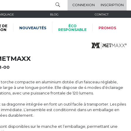
CONNEXION
INSCRIPTION
ARQUAGE
BLOG
CONTACT
E DE
ÉCO
NOUVEAUTÉS
PROMOS
SON
RESPONSABLE
METMAXX
1-00
rche compacte en aluminium dotée d’un faisceau réglable,
ge large à une longue portée. Elle dispose de 4 modes d’éclairage
uations, avec une puissance frontale de 120 lumens.
sa dragonne intégrée en font un outil facile à transporter. Les piles
ion immédiate. L’ensemble est conditionné dans un emballage en
érées durablement.
ont disponibles sur le manche et l’emballage, permettant une