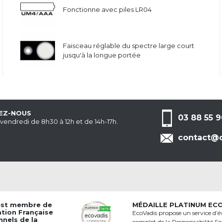
Fonctionne avec piles LR04
Faisceau réglable du spectre large court
jusqu'à la longue portée
EZ-NOUS
03 88 55 9
 vendredi de 8h30 à 12h et de 14h-17h.
contact@c
est membre de
MÉDAILLE PLATINUM EC
ation Française
EcoVadis propose un service d’é
nnels de la
complet de la Responsabilité Soc