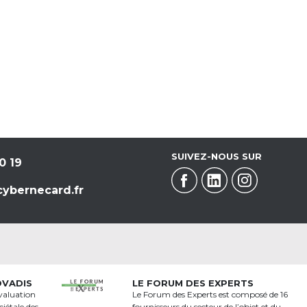
SUIVEZ-NOUS SUR
0 19
ybernecard.fr
OVADIS
LE FORUM DES EXPERTS
valuation
Le Forum des Experts est composé de 16
iétale des
fournisseurs du secteur de l’objet et du