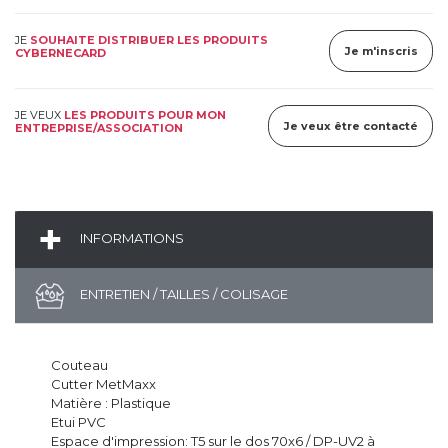
JE
SOUHAITE DISTRIBUER LES PRODUITS
Je m'inscris
CYBERNECARD
JE VEUX
LES PRODUITS POUR MON
Je veux être contacté
ENTREPRISE/ASSOCIATION
INFORMATIONS
ENTRETIEN / TAILLES / COLISAGE
Couteau
Cutter MetMaxx
Matière : Plastique
Etui PVC
Espace d'impression: T5 sur le dos 70x6 / DP-UV2 à