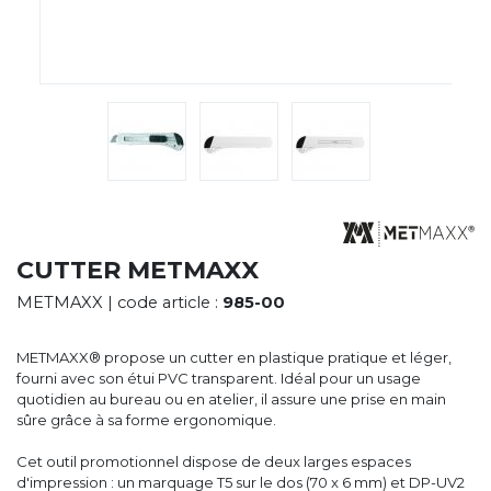
CYBERNECARD
LA SOCIÉTÉ
SERVICES
ROADSHOWS, FORUM DES EXPERTS
CATALOGUES & TARIFS
MARQUES & CERTIFICATS
TECHNIQUES MARQUAGE
BLOG
CONTACT
CUTTER METMAXX
METMAXX
| code article :
985-00
METMAXX® propose un cutter en plastique pratique et léger,
fourni avec son étui PVC transparent. Idéal pour un usage
quotidien au bureau ou en atelier, il assure une prise en main
sûre grâce à sa forme ergonomique.
Cet outil promotionnel dispose de deux larges espaces
d'impression : un marquage T5 sur le dos (70 x 6 mm) et DP-UV2