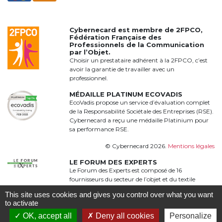
Cybernecard est membre de
2FPCO
,
Fédération Française des
Professionnels de la Communication
par l’Objet.
Choisir un prestataire adhérent à la 2FPCO, c’est
avoir la garantie de travailler avec un
professionnel.
MÉDAILLE PLATINUM ECOVADIS
EcoVadis propose un service d’évaluation complet
de la Responsabilité Sociétale des Entreprises (RSE).
Cybernecard a reçu une médaille Platinium pour
sa performance RSE.
© Cybernecard 2026.
Mentions légales
LE FORUM DES EXPERTS
Le Forum des Experts est composé de 16
fournisseurs du secteur de l’objet et du textile
publicitaire qui proposent une offre complète,
This site uses cookies and gives you control over what you want
qualitative et complémentaire à 360°
to activate
OK, accept all
Deny all cookies
Personalize