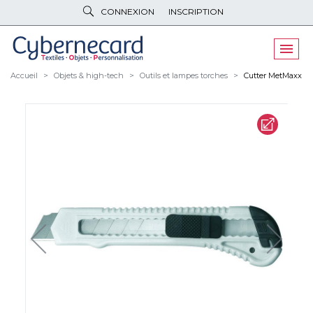
CONNEXION
INSCRIPTION
VÊTEMENTS
DE TRAVAIL
VÊTEMENTS
D'IMAGE
Accueil
Objets & high-tech
Outils et lampes torches
Cutter MetMaxx
PARAPLUIES
& BAGAGERIE
OBJETS
& HIGH-TECH
PELUCHES
& GOODIES
LINGE DE
MAISON
NOUVEAUTÉS
ÉCO
RESPONSABLE
PROMOS