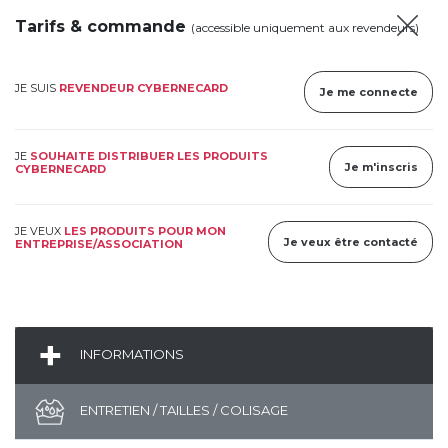
Tarifs & commande
(accessible uniquement aux revendeurs)
JE SUIS
REVENDEUR CYBERNECARD
Je me connecte
JE
SOUHAITE DISTRIBUER LES PRODUITS
Je m'inscris
CYBERNECARD
JE VEUX
LES PRODUITS POUR MON
Je veux être contacté
ENTREPRISE/ASSOCIATION
INFORMATIONS
ENTRETIEN / TAILLES / COLISAGE