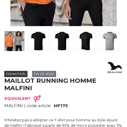
CYBERNECARD
LA SOCIÉTÉ
SERVICES
ROADSHOWS, FORUM DES EXPERTS
CATALOGUES & TARIFS
MARQUES & CERTIFICATS
TECHNIQUES MARQUAGE
BLOG
CONTACT
PROMOTION
FIN DE SÉRIE
MAILLOT RUNNING HOMME
MALFINI
EQUIVALENT
MALFINI
| code article :
MF175
N'hésitez pas à adopter ce T-shirt pour homme au style épuré
de Malfini ! Fabriqué à partir de 95% de micro polyester avec 5%