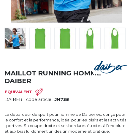
CYBERNECARD
LA SOCIÉTÉ
SERVICES
ROADSHOWS, FORUM DES EXPERTS
CATALOGUES & TARIFS
MARQUES & CERTIFICATS
TECHNIQUES MARQUAGE
BLOG
CONTACT
MAILLOT RUNNING HOMME
DAIBER
EQUIVALENT
DAIBER
| code article :
JN738
Le débardeur de sport pour homme de Daiber est conçu pour
le confort et la performance, idéal pour les loisirs et les activités
sportives. Sa coupe droite et ses bordures étroites à l'encolure
et aux bras lui donnent un design moderne et pratique.