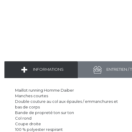
INFORMATIONS
ENTRETIEN / 
Maillot running Homme Daiber
Manches courtes
Double couture au col aux épaules / emmanchures et
bas de corps
Bande de propreté ton sur ton
Col rond
Coupe droite
100 % polyester respirant