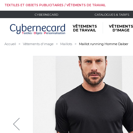
TEXTILES ET OBJETS PUBLICITAIRES / VÊTEMENTS DE TRAVAIL
CYBERNECARD
CATALOGUES & TARIFS
VÊTEMENTS
VÊTEMENTS
DE TRAVAIL
D'IMAGE
Accueil
Vêtements d'image
Maillots
Maillot running Homme Daiber