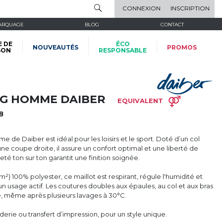
CONNEXION
INSCRIPTION
ARQUAGE
BLOG
CONTACT
E DE
ÉCO
NOUVEAUTÉS
PROMOS
SON
RESPONSABLE
NG HOMME DAIBER
EQUIVALENT
8
 de Daiber est idéal pour les loisirs et le sport. Doté d’un col
e coupe droite, il assure un confort optimal et une liberté de
 ton sur ton garantit une finition soignée.
/m²) 100% polyester, ce maillot est respirant, régule l'humidité et
n usage actif. Les coutures doubles aux épaules, au col et aux bras
té, même après plusieurs lavages à 30°C.
derie ou transfert d’impression, pour un style unique.