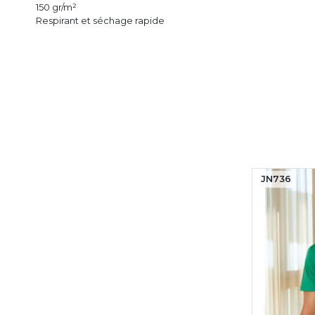
150 gr/m²
Respirant et séchage rapide
JN736