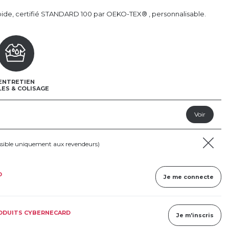
pide, certifié STANDARD 100 par OEKO-TEX® , personnalisable.
ENTRETIEN
LES & COLISAGE
ssible uniquement aux revendeurs)
D
Je me connecte
RODUITS CYBERNECARD
Je m'inscris