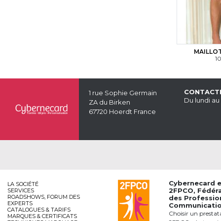
MAILLO
10
CONTACT
1 rue Sophie Germain
Du lundi au
ZA du Birken
67720 Hoerdt France
Cybernecard 
LA SOCIÉTÉ
2FPCO
, Fédér
SERVICES
ROADSHOWS, FORUM DES
des Professio
EXPERTS
Communication
CATALOGUES & TARIFS
Choisir un prestat
MARQUES & CERTIFICATS