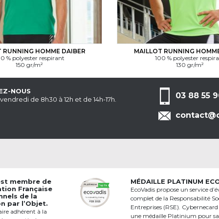
T RUNNING HOMME DAIBER
MAILLOT RUNNING HOMME
0 % polyester respirant
100 % polyester respir
150 gr/m²
130 gr/m²
EZ-NOUS
03 88 55 9
 vendredi de 8h30 à 12h et de 14h-17h.
contact@c
est membre de
MÉDAILLE PLATINUM EC
ation Française
EcoVadis propose un service d’é
nnels de la
complet de la Responsabilité Soc
 par l’Objet.
Entreprises (RSE). Cybernecard
aire adhérent à la
une médaille Platinium pour s