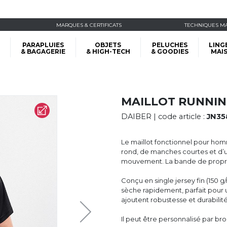
MARQUES & CERTIFICATS
TECHNIQUES M
PARAPLUIES
OBJETS
PELUCHES
LING
& BAGAGERIE
& HIGH-TECH
& GOODIES
MAI
MAILLOT RUNNI
DAIBER
| code article :
JN35
Le maillot fonctionnel pour homme
rond, de manches courtes et d’un
mouvement. La bande de propreté
Conçu en single jersey fin (150 g
sèche rapidement, parfait pour u
ajoutent robustesse et durabili
Il peut être personnalisé par bro