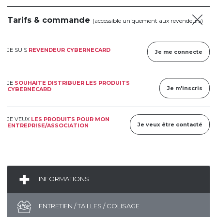
Tarifs & commande
(accessible uniquement aux revendeurs)
JE SUIS
REVENDEUR CYBERNECARD
Je me connecte
JE
SOUHAITE DISTRIBUER LES PRODUITS
Je m'inscris
CYBERNECARD
JE VEUX
LES PRODUITS POUR MON
Je veux être contacté
ENTREPRISE/ASSOCIATION
INFORMATIONS
ENTRETIEN / TAILLES / COLISAGE