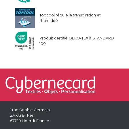
Topcool régule la transpiration et
l'humidité
Produit certifié OEKO-TEX® STANDARD
100
1 rue Sophie Germain
ZA du Birken
67720 Hoerdt France