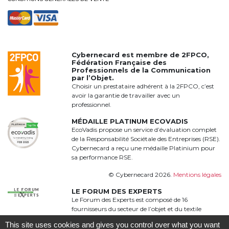
Cybernecard est membre de
2FPCO
,
Fédération Française des
Professionnels de la Communication
par l’Objet.
Choisir un prestataire adhérent à la 2FPCO, c’est
avoir la garantie de travailler avec un
professionnel.
MÉDAILLE PLATINUM ECOVADIS
EcoVadis propose un service d’évaluation complet
de la Responsabilité Sociétale des Entreprises (RSE).
Cybernecard a reçu une médaille Platinium pour
sa performance RSE.
© Cybernecard 2026.
Mentions légales
LE FORUM DES EXPERTS
Le Forum des Experts est composé de 16
fournisseurs du secteur de l’objet et du textile
publicitaire qui proposent une offre complète,
This site uses cookies and gives you control over what you want
qualitative et complémentaire à 360°