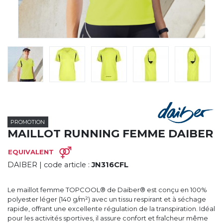
CYBERNECARD
LA SOCIÉTÉ
SERVICES
ROADSHOWS, FORUM DES EXPERTS
CATALOGUES & TARIFS
MARQUES & CERTIFICATS
TECHNIQUES MARQUAGE
BLOG
CONTACT
PROMOTION
MAILLOT RUNNING FEMME DAIBER
EQUIVALENT
DAIBER
| code article :
JN316CFL
Le maillot femme TOPCOOL® de Daiber® est conçu en 100%
polyester léger (140 g/m²) avec un tissu respirant et à séchage
rapide, offrant une excellente régulation de la transpiration. Idéal
pour les activités sportives, il assure confort et fraîcheur même