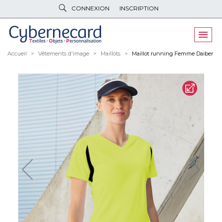
CONNEXION
INSCRIPTION
VÊTEMENTS
DE TRAVAIL
VÊTEMENTS
D'IMAGE
Accueil
Vêtements d'image
Maillots
Maillot running Femme Daiber
PARAPLUIES
& BAGAGERIE
OBJETS
& HIGH-TECH
PELUCHES
& GOODIES
LINGE DE
MAISON
NOUVEAUTÉS
ÉCO
RESPONSABLE
PROMOS