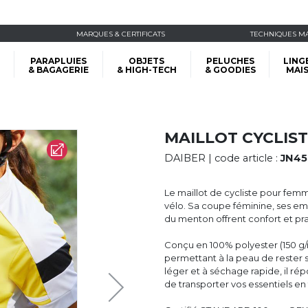
MARQUES & CERTIFICATS
TECHNIQUES M
PARAPLUIES
OBJETS
PELUCHES
LING
& BAGAGERIE
& HIGH-TECH
& GOODIES
MAI
MAILLOT CYCLIS
DAIBER
| code article :
JN45
Le maillot de cycliste pour femme
vélo. Sa coupe féminine, ses em
du menton offrent confort et prat
Conçu en 100% polyester (150 g/
permettant à la peau de rester 
léger et à séchage rapide, il r
de transporter vos essentiels en 