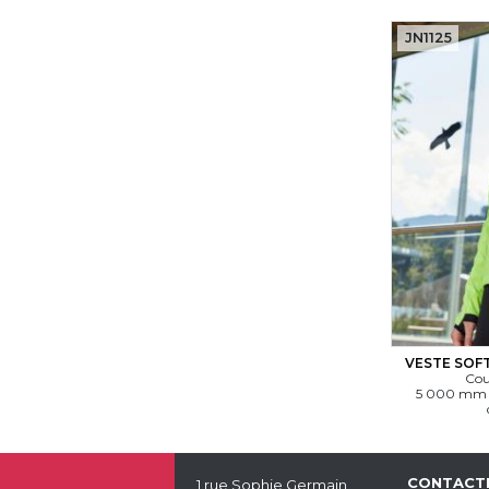
JN1125
VESTE SOF
Cou
5 000 mm d
CONTACT
1 rue Sophie Germain