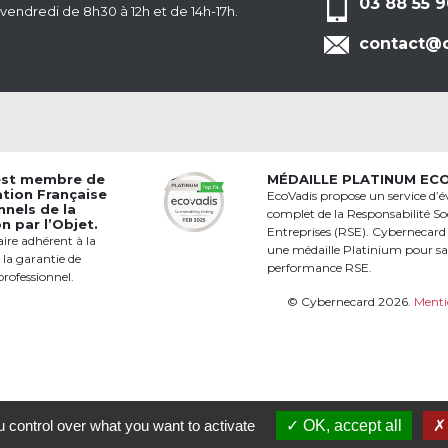
03 88 55 9
 vendredi de 8h30 à 12h et de 14h-17h.
contact@c
est membre de
MÉDAILLE PLATINUM EC
ation Française
EcoVadis propose un service d’é
nnels de la
complet de la Responsabilité Soc
 par l’Objet.
Entreprises (RSE). Cybernecard
aire adhérent à la
une médaille Platinium pour s
 la garantie de
performance RSE.
professionnel.
© Cybernecard 2026.
Menti
 control over what you want to activate
OK, accept all