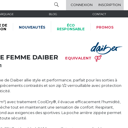
CONNEXION
INSCRIPTION
ARQUAGE
BLOG
CONTACT
E DE
ÉCO
NOUVEAUTÉS
PROMOS
SON
RESPONSABLE
TE FEMME DAIBER
EQUIVALENT
1
 de Daiber allie style et performance, parfait pour les sorties à
piècements contrastés et son zip 1/2 verrouillable avec protection
icité.
m²) avec traitement CoolDry®, il évacue efficacement l'humidité,
sèche tout en maintenant une sensation de confort. Respirant,
épond aux exigences des sportives. La poche arrière zippée permet
toute sécurité.