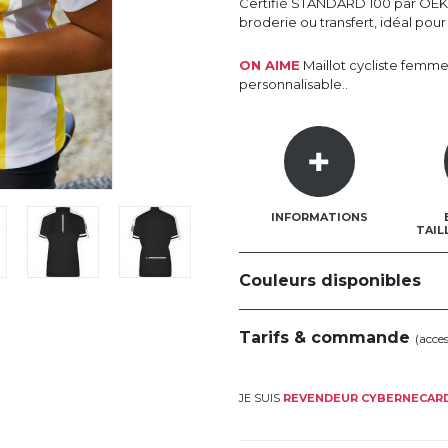
Certifié STANDARD 100 par OEKO-
broderie ou transfert, idéal pou
ON AIME
Maillot cycliste femm
personnalisable..
INFORMATIONS
TAIL
Couleurs disponibles
Tarifs & commande
(acce
JE SUIS
REVENDEUR CYBERNECAR