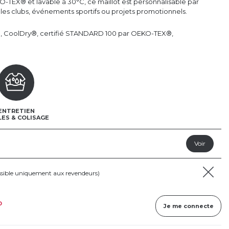
TEX® et lavable à 30°C, ce maillot est personnalisable par
r les clubs, événements sportifs ou projets promotionnels.
e, CoolDry®, certifié STANDARD 100 par OEKO-TEX®,
ENTRETIEN
LES & COLISAGE
ssible uniquement aux revendeurs)
D
Je me connecte