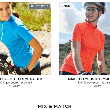
JN511
FIN DE SÉRIE
T CYCLISTE FEMME DAIBER
MAILLOT CYCLISTE FEMME
0 % polyester respirant
100 % polyester respir
130 gr/m²
140 gr/m²
MIX & MATCH