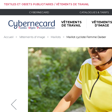
TEXTILES ET OBJETS PUBLICITAIRES / VÊTEMENTS DE TRAVAIL
CYBERNECARD
CATALOGUES & TARIFS
VÊTEMENTS
VÊTEMENTS
DE TRAVAIL
D'IMAGE
Accueil
Vêtements d'image
Maillots
Maillot cycliste Femme Daiber