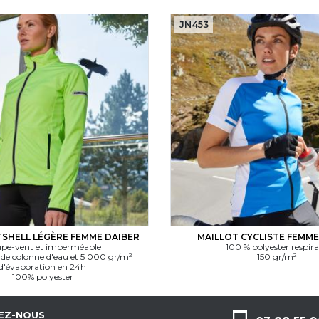
JN453
TSHELL LÉGÈRE FEMME DAIBER
MAILLOT CYCLISTE FEMME
pe-vent et imperméable
100 % polyester respir
e colonne d'eau et 5 000 gr/m²
150 gr/m²
d'évaporation en 24h
100% polyester
EZ-NOUS