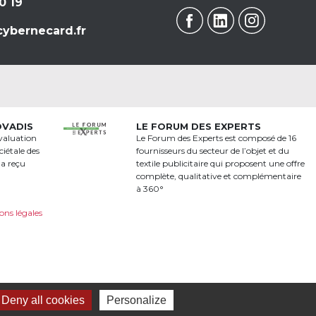
0 19
ybernecard.fr
OVADIS
LE FORUM DES EXPERTS
valuation
Le Forum des Experts est composé de 16
iétale des
fournisseurs du secteur de l’objet et du
 a reçu
textile publicitaire qui proposent une offre
a
complète, qualitative et complémentaire
à 360°
ons légales
Deny all cookies
Personalize