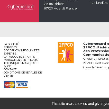
Du lundi au
ZA du Birken
67720 Hoerdt France
Cybernecard 
LA SOCIÉTÉ
2FPCO
, Fédér
SERVICES
ROADSHOWS, FORUM DES
des Professio
EXPERTS
Communication
CATALOGUES & TARIFS
Choisir un prestat
MARQUES & CERTIFICATS
2FPCO, c’est avoir
TECHNIQUES MARQUAGE
BLOG
travailler avec un 
CONTACT
CONDITIONS GÉNÉRALES DE
VENTE
This site uses cookies and gives you