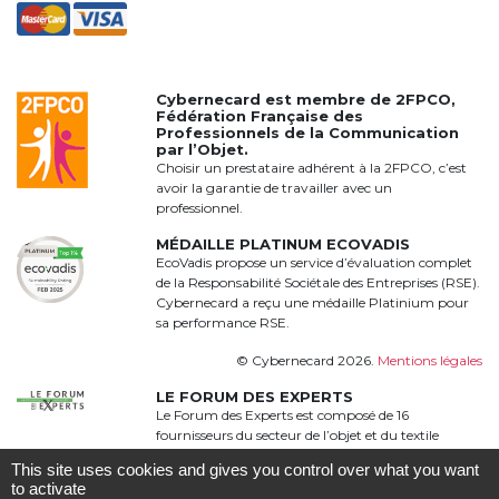
Cybernecard est membre de
2FPCO
,
Fédération Française des
Professionnels de la Communication
par l’Objet.
Choisir un prestataire adhérent à la 2FPCO, c’est
avoir la garantie de travailler avec un
professionnel.
MÉDAILLE PLATINUM ECOVADIS
EcoVadis propose un service d’évaluation complet
de la Responsabilité Sociétale des Entreprises (RSE).
Cybernecard a reçu une médaille Platinium pour
sa performance RSE.
© Cybernecard 2026.
Mentions légales
LE FORUM DES EXPERTS
Le Forum des Experts est composé de 16
fournisseurs du secteur de l’objet et du textile
publicitaire qui proposent une offre complète,
This site uses cookies and gives you control over what you want
qualitative et complémentaire à 360°
to activate