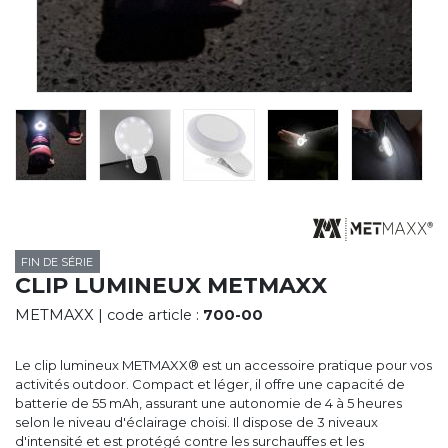
CYBERNECARD
LA SOCIÉTÉ
SERVICES
ROADSHOWS, FORUM DES EXPERTS
CATALOGUES & TARIFS
MARQUES & CERTIFICATS
TECHNIQUES MARQUAGE
BLOG
CONTACT
FIN DE SÉRIE
CLIP LUMINEUX METMAXX
METMAXX
| code article :
700-00
Le clip lumineux METMAXX® est un accessoire pratique pour vos
activités outdoor. Compact et léger, il offre une capacité de
batterie de 55 mAh, assurant une autonomie de 4 à 5 heures
selon le niveau d'éclairage choisi. Il dispose de 3 niveaux
d'intensité et est protégé contre les surchauffes et les