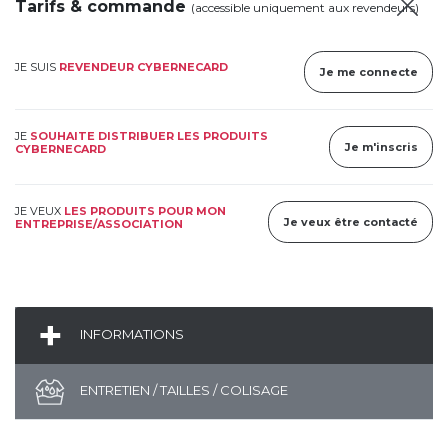
Tarifs & commande
(accessible uniquement aux revendeurs)
JE SUIS
REVENDEUR CYBERNECARD
Je me connecte
JE
SOUHAITE DISTRIBUER LES PRODUITS
Je m'inscris
CYBERNECARD
JE VEUX
LES PRODUITS POUR MON
Je veux être contacté
ENTREPRISE/ASSOCIATION
INFORMATIONS
ENTRETIEN / TAILLES / COLISAGE