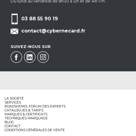
Du lundi au vendredi de 8h30 à 12h et de 14h-17h.
03 88 55 90 19
contact@cybernecard.fr
SUIVEZ-NOUS SUR
LA SOCIÉTÉ
SERVICES
ROADSHOWS, FORUM DES EXPERTS
CATALOGUES & TARIFS
MARQUES & CERTIFICATS
TECHNIQUES MARQUAGE
BLOG
CONTACT
CONDITIONS GÉNÉRALES DE VENTE