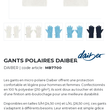
CYBERNECARD
LA SOCIÉTÉ
SERVICES
ROADSHOWS, FORUM DES EXPERTS
CATALOGUES & TARIFS
MARQUES & CERTIFICATS
TECHNIQUES MARQUAGE
BLOG
CONTACT
GANTS POLAIRES DAIBER
DAIBER
| code article :
MB7700
Les gants en micro polaire Daiber offrent une protection
confortable et légère pour hommes et femmes. Confectionnés
en 100 % polyester (210 g/m²), ils sont doux au toucher et dotés
d’une finition anti-boulochage pour une meilleure durabilité.
Disponibles en tailles S/M (24,50 cm) et L/XL (26,50 cm), ces gants
s’adaptent à différents besoins. Leur entretien est simple grâce