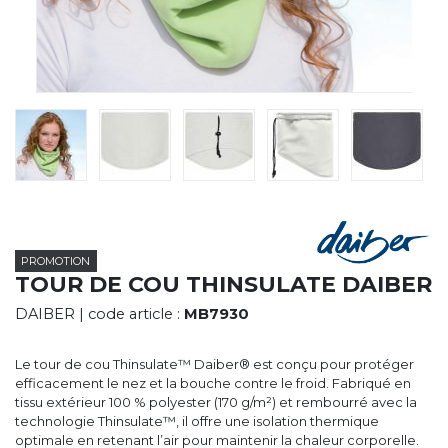
CYBERNECARD
LA SOCIÉTÉ
SERVICES
ROADSHOWS, FORUM DES EXPERTS
CATALOGUES & TARIFS
MARQUES & CERTIFICATS
TECHNIQUES MARQUAGE
BLOG
CONTACT
PROMOTION
TOUR DE COU THINSULATE DAIBER
DAIBER
| code article :
MB7930
Le tour de cou Thinsulate™ Daiber® est conçu pour protéger
efficacement le nez et la bouche contre le froid. Fabriqué en
tissu extérieur 100 % polyester (170 g/m²) et rembourré avec la
technologie Thinsulate™, il offre une isolation thermique
optimale en retenant l’air pour maintenir la chaleur corporelle.