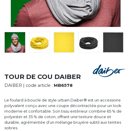
CYBERNECARD
LA SOCIÉTÉ
SERVICES
ROADSHOWS, FORUM DES EXPERTS
CATALOGUES & TARIFS
MARQUES & CERTIFICATS
TECHNIQUES MARQUAGE
BLOG
CONTACT
TOUR DE COU DAIBER
DAIBER
| code article :
MB6578
Le foulard à boucle de style urbain Daiber® est un accessoire
polyvalent conçu avec une coupe décontractée pour un look
moderne et confortable. Son tissu extérieur combine 65 % de
polyester et 35 % de coton, offrant une texture douce et
durable, agrémentée d’un mélange bruyère subtil aux teintes
sobres.