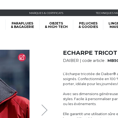
MARQUES & CERTIFICATS
TECHNIQUES M
PARAPLUIES
OBJETS
PELUCHES
LING
& BAGAGERIE
& HIGH-TECH
& GOODIES
MAI
ECHARPE TRICOT
DAIBER
| code article :
MB5
L’écharpe tricotée de Daiber® all
soignés. Confectionnée en 100 %
porter, idéale pour les journées 
Avec ses dimensions généreuses 
styles. Facile à personnaliser pa
ou les événements.
Elle garantit une utilisation sû