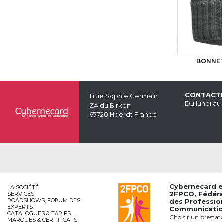
BONNET
CONTACT
1 rue Sophie Germain
Du lundi au
ZA du Birken
67720 Hoerdt France
Cybernecard 
LA SOCIÉTÉ
2FPCO
, Fédér
SERVICES
ROADSHOWS, FORUM DES
des Professio
EXPERTS
Communication
CATALOGUES & TARIFS
Choisir un prestat
MARQUES & CERTIFICATS