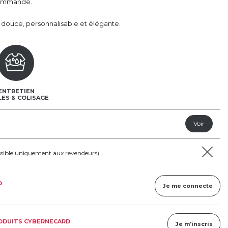
ecommandé.
douce, personnalisable et élégante.
ENTRETIEN
LES & COLISAGE
ssible uniquement aux revendeurs)
D
Je me connecte
RODUITS CYBERNECARD
Je m'inscris