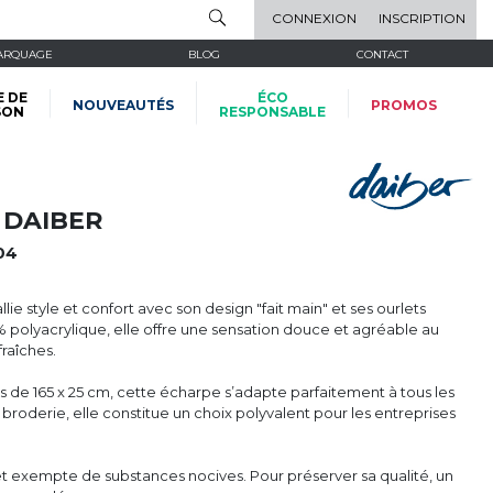
CONNEXION
INSCRIPTION
ARQUAGE
BLOG
CONTACT
E DE
ÉCO
NOUVEAUTÉS
PROMOS
SON
RESPONSABLE
 DAIBER
04
ie style et confort avec son design "fait main" et ses ourlets
 polyacrylique, elle offre une sensation douce et agréable au
fraîches.
de 165 x 25 cm, cette écharpe s’adapte parfaitement à tous les
r broderie, elle constitue un choix polyvalent pour les entreprises
re et exempte de substances nocives. Pour préserver sa qualité, un