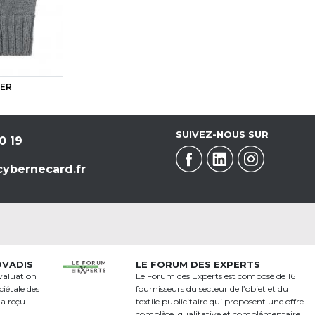
BER
SUIVEZ-NOUS SUR
0 19
ybernecard.fr
OVADIS
LE FORUM DES EXPERTS
valuation
Le Forum des Experts est composé de 16
iétale des
fournisseurs du secteur de l’objet et du
 a reçu
textile publicitaire qui proposent une offre
a
complète, qualitative et complémentaire