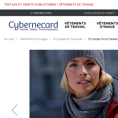
TEXTILES ET OBJETS PUBLICITAIRES / VÊTEMENTS DE TRAVAIL
CYBERNECARD
CATALOGUES & TARIFS
VÊTEMENTS
VÊTEMENTS
DE TRAVAIL
D'IMAGE
Accueil
Vêtements d'image
Echarpes et Foulards
Echarpe tricot Daiber