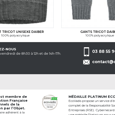
 TRICOT UNISEXE DAIBER
GANTS TRICOT DAI
100% polyacrylique
100% polyacrylique
EZ-NOUS
03 88 55 9
 vendredi de 8h30 à 12h et de 14h-17h.
contact@c
est membre de
MÉDAILLE PLATINUM EC
ation Française
EcoVadis propose un service d’é
nnels de la
complet de la Responsabilité Soc
 par l’Objet.
Entreprises (RSE). Cybernecard
aire adhérent à la
une médaille Platinium pour s