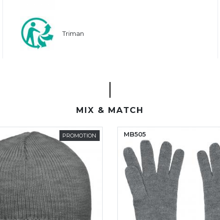
Triman
MIX & MATCH
MB505
PROMOTION