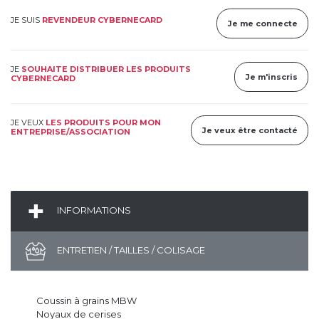
JE SUIS
REVENDEUR CYBERNECARD
Je me connecte
JE
SOUHAITE DISTRIBUER LES PRODUITS
Je m'inscris
CYBERNECARD
JE VEUX
LES PRODUITS POUR MON
Je veux être contacté
ENTREPRISE/ASSOCIATION
INFORMATIONS
ENTRETIEN / TAILLES / COLISAGE
Coussin à grains MBW
Noyaux de cerises