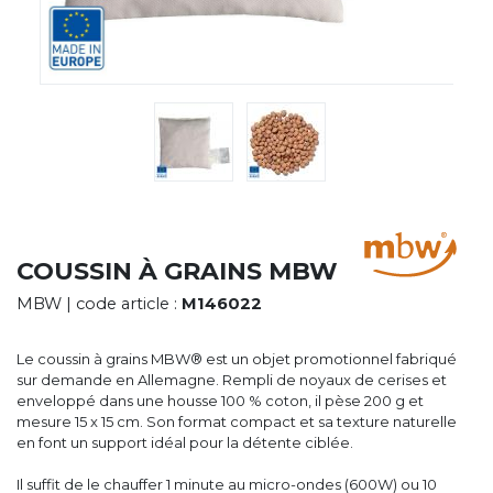
CYBERNECARD
LA SOCIÉTÉ
SERVICES
ROADSHOWS, FORUM DES EXPERTS
CATALOGUES & TARIFS
MARQUES & CERTIFICATS
TECHNIQUES MARQUAGE
BLOG
CONTACT
COUSSIN À GRAINS MBW
MBW
| code article :
M146022
Le coussin à grains MBW® est un objet promotionnel fabriqué
sur demande en Allemagne. Rempli de noyaux de cerises et
enveloppé dans une housse 100 % coton, il pèse 200 g et
mesure 15 x 15 cm. Son format compact et sa texture naturelle
en font un support idéal pour la détente ciblée.
Il suffit de le chauffer 1 minute au micro-ondes (600W) ou 10