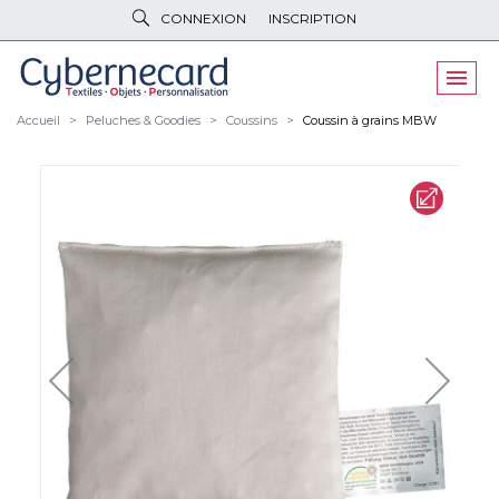
CONNEXION
INSCRIPTION
VÊTEMENTS
DE TRAVAIL
VÊTEMENTS
D'IMAGE
Accueil
Peluches & Goodies
Coussins
Coussin à grains MBW
PARAPLUIES
& BAGAGERIE
OBJETS
& HIGH-TECH
PELUCHES
& GOODIES
LINGE DE
MAISON
NOUVEAUTÉS
ÉCO
RESPONSABLE
PROMOS