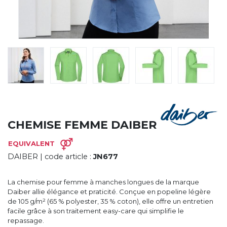
CYBERNECARD
LA SOCIÉTÉ
SERVICES
ROADSHOWS, FORUM DES EXPERTS
CATALOGUES & TARIFS
MARQUES & CERTIFICATS
TECHNIQUES MARQUAGE
BLOG
CONTACT
CHEMISE FEMME DAIBER
EQUIVALENT
DAIBER
| code article :
JN677
La chemise pour femme à manches longues de la marque
Daiber allie élégance et praticité. Conçue en popeline légère
de 105 g/m² (65 % polyester, 35 % coton), elle offre un entretien
facile grâce à son traitement easy-care qui simplifie le
repassage.