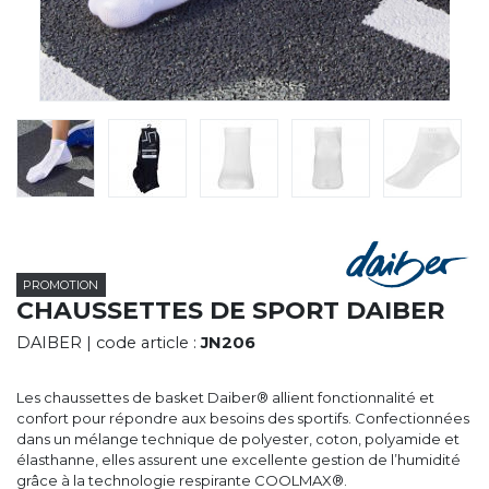
CYBERNECARD
LA SOCIÉTÉ
SERVICES
ROADSHOWS, FORUM DES EXPERTS
CATALOGUES & TARIFS
MARQUES & CERTIFICATS
TECHNIQUES MARQUAGE
BLOG
CONTACT
PROMOTION
CHAUSSETTES DE SPORT DAIBER
DAIBER
| code article :
JN206
Les chaussettes de basket Daiber® allient fonctionnalité et
confort pour répondre aux besoins des sportifs. Confectionnées
dans un mélange technique de polyester, coton, polyamide et
élasthanne, elles assurent une excellente gestion de l’humidité
grâce à la technologie respirante COOLMAX®.