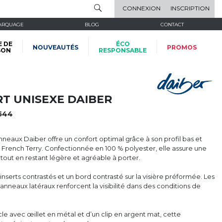
CONNEXION
INSCRIPTION
ARQUAGE
BLOG
CONTACT
E DE
ÉCO
NOUVEAUTÉS
PROMOS
SON
RESPONSABLE
T UNISEXE DAIBER
544
neaux Daiber offre un confort optimal grâce à son profil bas et
 French Terry. Confectionnée en 100 % polyester, elle assure une
tout en restant légère et agréable à porter.
inserts contrastés et un bord contrasté sur la visière préformée. Les
anneaux latéraux renforcent la visibilité dans des conditions de
e avec œillet en métal et d’un clip en argent mat, cette