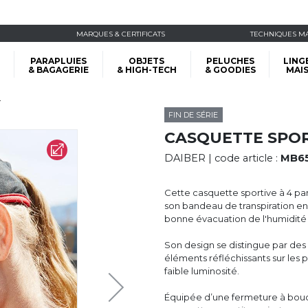
MARQUES & CERTIFICATS
TECHNIQUES M
PARAPLUIES
OBJETS
PELUCHES
LING
& BAGAGERIE
& HIGH-TECH
& GOODIES
MAI
r
FIN DE SÉRIE
CASQUETTE SPOR
DAIBER
| code article :
MB6
Cette casquette sportive à 4 pan
son bandeau de transpiration en
bonne évacuation de l'humidité 
Son design se distingue par des 
éléments réfléchissants sur les p
faible luminosité.
Équipée d’une fermeture à boucl