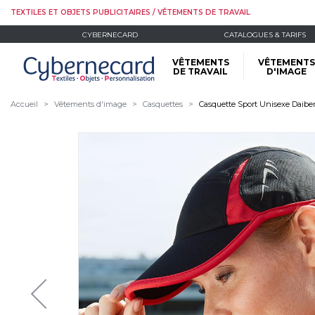
TEXTILES ET OBJETS PUBLICITAIRES / VÊTEMENTS DE TRAVAIL
CYBERNECARD
CATALOGUES & TARIFS
VÊTEMENTS
VÊTEMENTS
DE TRAVAIL
D'IMAGE
Accueil
Vêtements d'image
Casquettes
Casquette Sport Unisexe Daibe