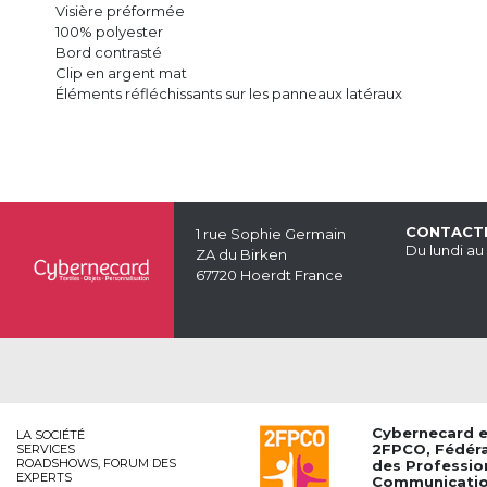
Visière préformée
100% polyester
Bord contrasté
Clip en argent mat
Éléments réfléchissants sur les panneaux latéraux
CONTACT
1 rue Sophie Germain
Du lundi au
ZA du Birken
67720 Hoerdt France
Cybernecard 
LA SOCIÉTÉ
2FPCO
, Fédér
SERVICES
ROADSHOWS, FORUM DES
des Professio
EXPERTS
Communication