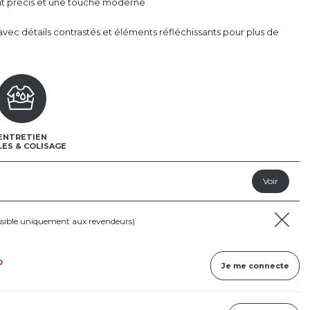
nt précis et une touche moderne
vec détails contrastés et éléments réfléchissants pour plus de
ENTRETIEN
LES & COLISAGE
ssible uniquement aux revendeurs)
D
Je me connecte