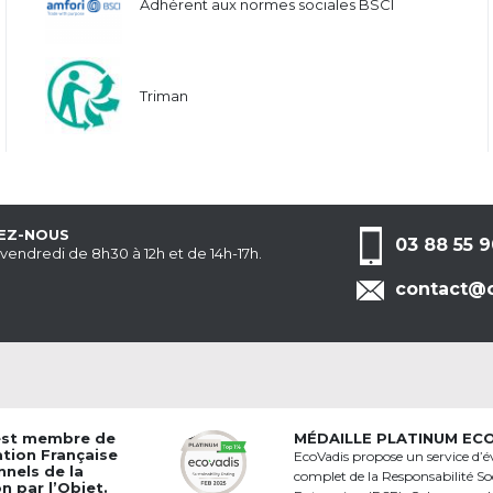
Adhérent aux normes sociales BSCI
Triman
EZ-NOUS
03 88 55 9
 vendredi de 8h30 à 12h et de 14h-17h.
contact@c
est membre de
MÉDAILLE PLATINUM EC
ation Française
EcoVadis propose un service d’é
nnels de la
complet de la Responsabilité Soc
 par l’Objet.