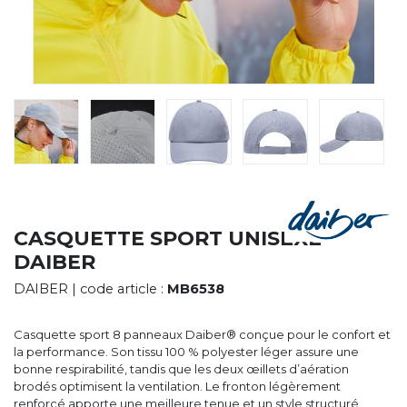
CYBERNECARD
LA SOCIÉTÉ
SERVICES
ROADSHOWS, FORUM DES EXPERTS
CATALOGUES & TARIFS
MARQUES & CERTIFICATS
TECHNIQUES MARQUAGE
BLOG
CONTACT
CASQUETTE SPORT UNISEXE
DAIBER
DAIBER
| code article :
MB6538
Casquette sport 8 panneaux Daiber® conçue pour le confort et
la performance. Son tissu 100 % polyester léger assure une
bonne respirabilité, tandis que les deux œillets d’aération
brodés optimisent la ventilation. Le fronton légèrement
renforcé apporte une meilleure tenue et un style structuré.