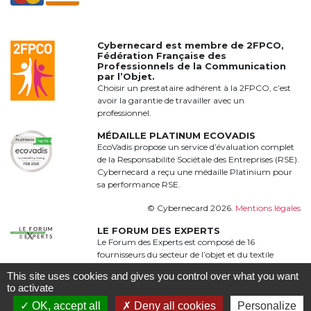
Cybernecard est membre de
2FPCO
,
Fédération Française des
Professionnels de la Communication
par l’Objet.
Choisir un prestataire adhérent à la 2FPCO, c’est
avoir la garantie de travailler avec un
professionnel.
MÉDAILLE PLATINUM ECOVADIS
EcoVadis propose un service d’évaluation complet
de la Responsabilité Sociétale des Entreprises (RSE).
Cybernecard a reçu une médaille Platinium pour
sa performance RSE.
© Cybernecard 2026.
Mentions légales
LE FORUM DES EXPERTS
Le Forum des Experts est composé de 16
fournisseurs du secteur de l’objet et du textile
publicitaire qui proposent une offre complète,
This site uses cookies and gives you control over what you want
qualitative et complémentaire à 360°
to activate
OK, accept all
Deny all cookies
Personalize