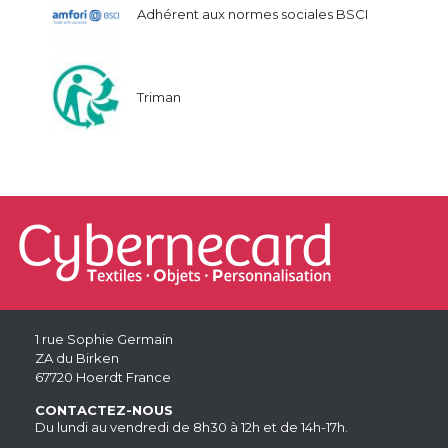
Adhérent aux normes sociales BSCI
Triman
1 rue Sophie Germain
ZA du Birken
67720 Hoerdt France
CONTACTEZ-NOUS
Du lundi au vendredi de 8h30 à 12h et de 14h-17h.