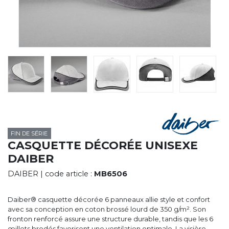
CYBERNECARD
LA SOCIÉTÉ
SERVICES
ROADSHOWS, FORUM DES EXPERTS
CATALOGUES & TARIFS
MARQUES & CERTIFICATS
TECHNIQUES MARQUAGE
BLOG
CONTACT
FIN DE SÉRIE
CASQUETTE DÉCORÉE UNISEXE
DAIBER
DAIBER
| code article :
MB6506
Daiber® casquette décorée 6 panneaux allie style et confort
avec sa conception en coton brossé lourd de 350 g/m². Son
fronton renforcé assure une structure durable, tandis que les 6
œillets brodés favorisent une ventilation optimale. La visière