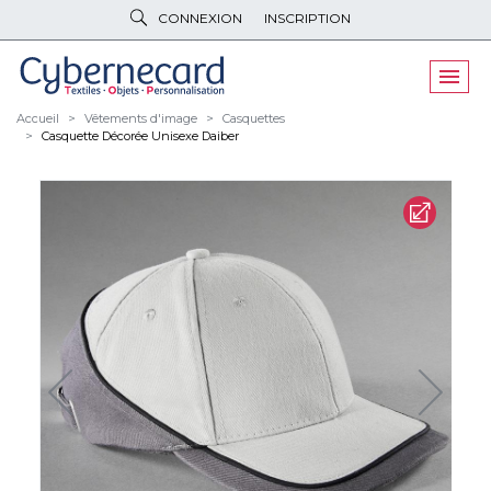
CONNEXION
INSCRIPTION
VÊTEMENTS
DE TRAVAIL
VÊTEMENTS
D'IMAGE
Accueil
Vêtements d'image
Casquettes
Casquette Décorée Unisexe Daiber
PARAPLUIES
& BAGAGERIE
OBJETS
& HIGH-TECH
PELUCHES
& GOODIES
LINGE DE
MAISON
NOUVEAUTÉS
ÉCO
RESPONSABLE
PROMOS