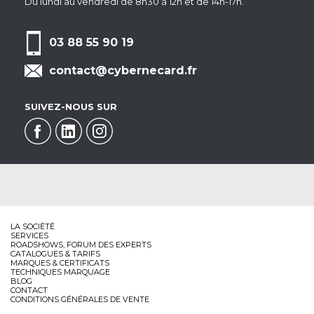
Du lundi au vendredi de 8h30 à 12h et de 14h-17h.
03 88 55 90 19
contact@cybernecard.fr
SUIVEZ-NOUS SUR
LA SOCIÉTÉ
SERVICES
ROADSHOWS, FORUM DES EXPERTS
CATALOGUES & TARIFS
MARQUES & CERTIFICATS
TECHNIQUES MARQUAGE
BLOG
CONTACT
CONDITIONS GÉNÉRALES DE VENTE