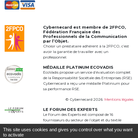
Cybernecard est membre de
2FPCO
,
Fédération Française des
Professionnels de la Communication
par l’Objet.
Choisir un prestataire adhérent à la 2FPCO, c’est
avoir la garantie de travailler avec un
professionnel.
MÉDAILLE PLATINUM ECOVADIS
EcoVadis propose un service d’évaluation complet
de la Responsabilité Sociétale des Entreprises (RSE).
Cybernecard a reçu une médaille Platinium pour
sa performance RSE.
© Cybernecard 2026.
Mentions légales
LE FORUM DES EXPERTS
Le Forum des Experts est composé de 16
fournisseurs du secteur de l’objet et du textile
publicitaire qui proposent une offre complète,
This site uses cookies and gives you control over what you want
qualitative et complémentaire à 360°
to activate