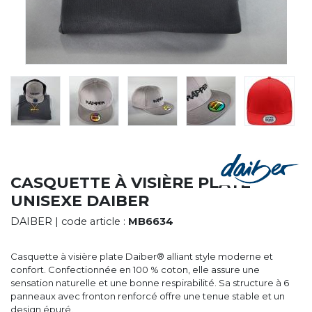
CYBERNECARD
LA SOCIÉTÉ
SERVICES
ROADSHOWS, FORUM DES EXPERTS
CATALOGUES & TARIFS
MARQUES & CERTIFICATS
TECHNIQUES MARQUAGE
BLOG
CONTACT
CASQUETTE À VISIÈRE PLATE
UNISEXE DAIBER
DAIBER
| code article :
MB6634
Casquette à visière plate Daiber® alliant style moderne et
confort. Confectionnée en 100 % coton, elle assure une
sensation naturelle et une bonne respirabilité. Sa structure à 6
panneaux avec fronton renforcé offre une tenue stable et un
design épuré.